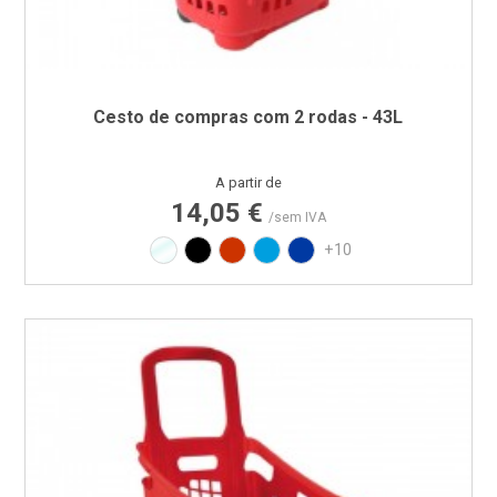
Cesto de compras com 2 rodas - 43L
Preço
A partir de
14,05 €
/sem IVA
Translúcido
Preto
Vermelho RAL3020
Azul PAN 299C
Azul PAN 293C
+10