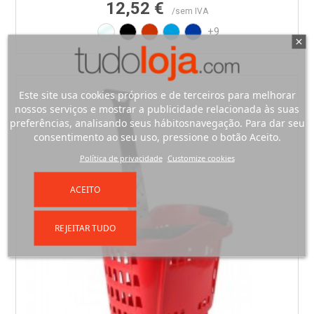
12,52 €
/sem IVA
Translúcido
Preto
Vermelho RAL3020
Azul PAN 299C
Azul PAN 293C
+9
Este site usa cookies próprios e de terceiros para melhorar
nossos serviços e mostrar a publicidade relacionada às suas
preferências, analisando seus hábitosnavegação. Para dar seu
consentimento ao seu uso, pressione o botão Aceito.
Política de privacidade
Customize cookies
ACEITO
REJEITAR TUDO