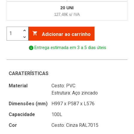
20 UNI
127,48€ s/ IVA

Adicionar ao carrinho
info
Entrega estimada em 3 a 5 dias úteis
CARATERÍSTICAS
Material
Cesto: PVC
Estrutura: Aço zincado
Dimensões (mm)
H997 x P587 x L576
Capacidade
100L
Cor
Cesto: Cinza RAL7015