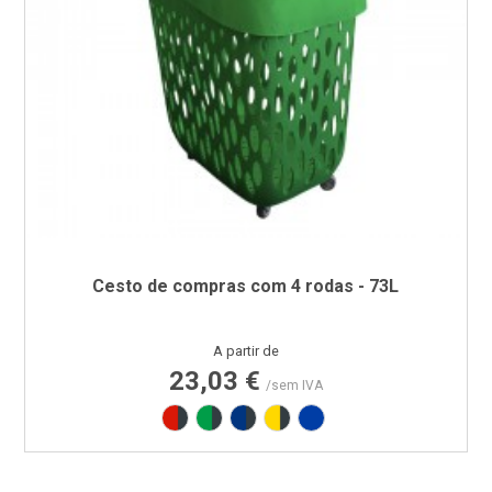
Cesto de compras com 4 rodas - 73L
Preço
A partir de
23,03 €
/sem IVA
Vermelho RAL3020 + Cinza RAL7016
Verde PAN 347C + Cinza RAL7016
Azul RAL5002 + Cinza RAL7016
Amarelo PAN 012C + Cinza
Azul PAN 293C + Azul