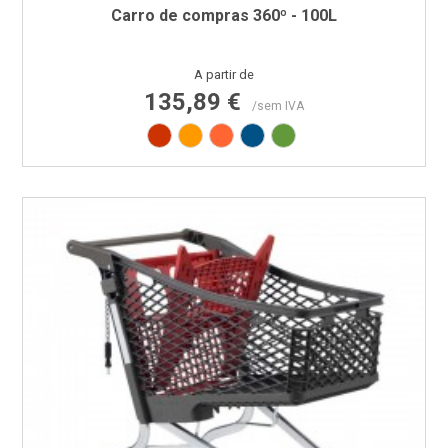
Carro de compras 360º - 100L
Preço
A partir de
135,89 €
/sem IVA
Vermelho RAL3020
Amarelo RAL1003
Laranja RAL2008
Azul RAL5005
Verde RAL6018