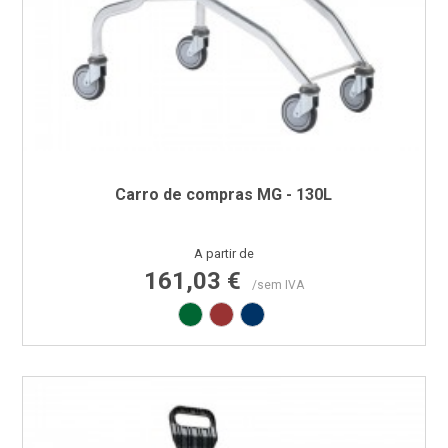
Carro de compras MG - 130L
Preço
A partir de
161,03 €
/sem IVA
Verde RAL6029
Vermelho RAL3000
Azul RAL5002