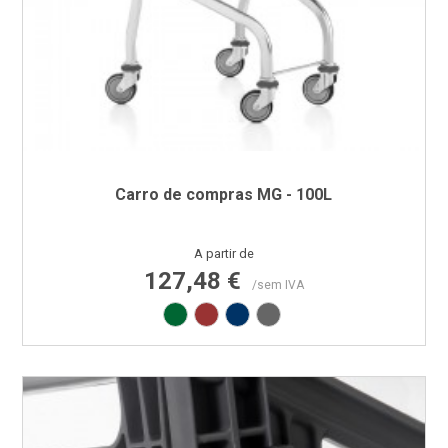
Carro de compras MG - 100L
Preço
A partir de
127,48 €
/sem IVA
Verde RAL6029
Vermelho RAL3000
Azul RAL5002
Cinza RAL7015