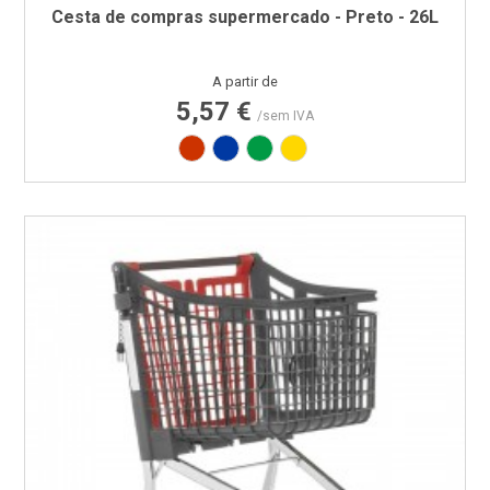
Cesta de compras supermercado - Preto - 26L
Preço
A partir de
5,57 €
/sem IVA
Vermelho RAL3020
Azul PAN 293C
Verde PAN 347C
Amarelo PAN 012C