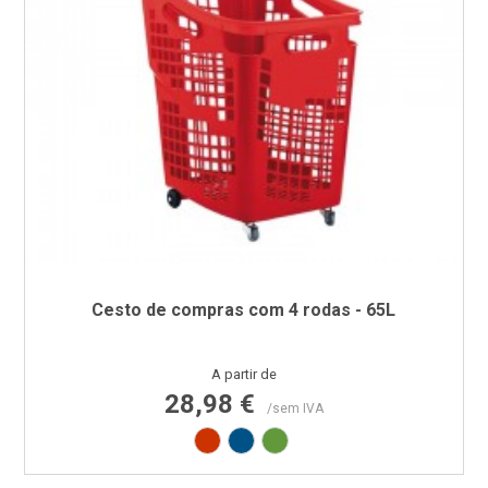
Cesto de compras com 4 rodas - 65L
Preço
A partir de
28,98 €
/sem IVA
Vermelho RAL3020
Azul RAL5005
Verde RAL6018