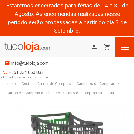
Estaremos encerrados para férias de 14 a 31 de
Agosto. As encomendas realizadas nesse
período serão processadas a partir do dia 3 de
Setembro.

person
shopping_cart
mail
info@tudoloja.com
+351 234 660 033
phone
(chamada para a rede fixa nacional)
Início
Cestas e Carros de Compras
Carrinhos de Compras
Carros de Compras de Plástico
Carro de compras MG - 100L