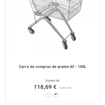
Carro de compras de arame AF - 100L
Preço
A partir de
118,69 €
/sem IVA
Não
Sim