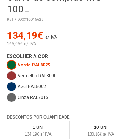
100L
Ref.ª
990310015629
134,19€
s/ IVA
165,05€ c/ IVA
ESCOLHER A COR
Verde RAL6029
Vermelho RAL3000
Azul RAL5002
Cinza RAL7015
DESCONTOS POR QUANTIDADE
1 UNI
10 UNI
134,19€ s/ IVA
130,16€ s/ IVA