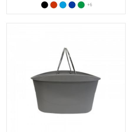
Preto
Vermelho RAL3020
Azul PAN 299C
Azul PAN 293C
Verde PAN 347C
+6