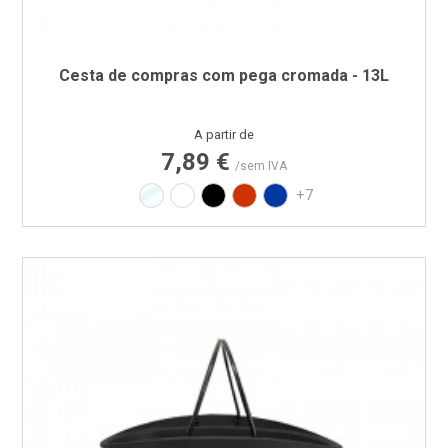
Cesta de compras com pega cromada - 13L
Preço
A partir de
7,89 €
/sem IVA
Translúcido
Branco
Preto
Vermelho RAL3020
Azul PAN 293C
+7