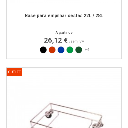
Base para empilhar cestas 22L / 28L
Preço
A partir de
26,12 €
/sem IVA
Preto
Vermelho RAL3020
Azul PAN 293C
Verde PAN 347C
Verde PAN 357C
+4
OUTLET