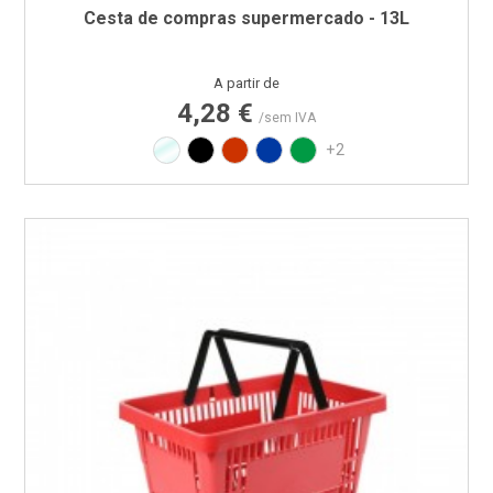
Cesta de compras supermercado - 13L
Preço
A partir de
4,28 €
/sem IVA
Transparente
Preto
Vermelho RAL3020
Azul PAN 293C
Verde PAN 347C
+2