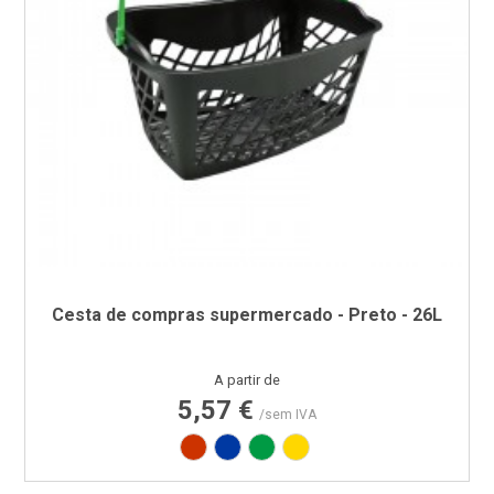
Cesta de compras supermercado - Preto - 26L
Preço
A partir de
5,57 €
/sem IVA
Vermelho RAL3020
Azul PAN 293C
Verde PAN 347C
Amarelo PAN 012C