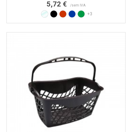
5,72 €
/sem IVA
Transparente
Preto
Vermelho RAL3020
Azul PAN 293C
Verde PAN 347C
+3