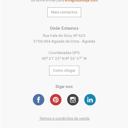
ou envie e-mail para
info@tudoloja.com
Mais contactos
Onde Estamos
Rua Vale do Grou, Nº 625
3750-064 Aguada de Cima - Águeda
Coordenadas GPS
40º 31' 25'' N 8º 26' 37'' W
Como chegar
Siga-nos
Termos e condições de venda