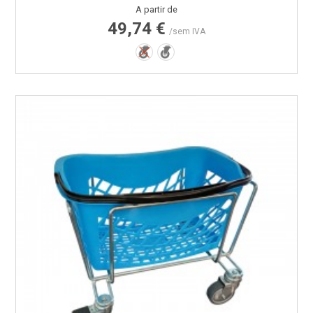
Preço
A partir de
49,74 €
/sem IVA
Não
Sim