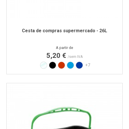
Cesta de compras supermercado - 26L
Preço
A partir de
5,20 €
/sem IVA
Translúcido
Preto
Vermelho RAL3020
Azul PAN 299C
Azul PAN 293C
+7