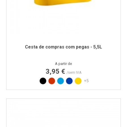
Cesta de compras com pegas - 5,5L
Preço
A partir de
3,95 €
/sem IVA
Preto
Vermelho RAL3020
Azul PAN 299C
Azul PAN 293C
Amarelo PAN 012C
+5