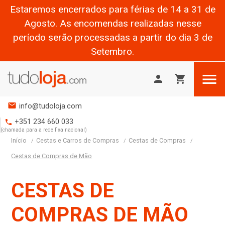
Estaremos encerrados para férias de 14 a 31 de
Agosto. As encomendas realizadas nesse
período serão processadas a partir do dia 3 de
Setembro.

person
shopping_cart
mail
info@tudoloja.com
+351 234 660 033
phone
(chamada para a rede fixa nacional)
Início
Cestas e Carros de Compras
Cestas de Compras
Cestas de Compras de Mão
CESTAS DE
COMPRAS DE MÃO