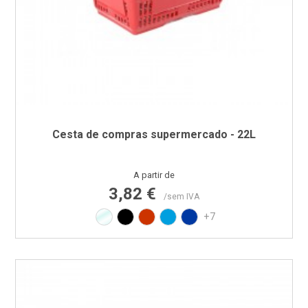
Cesta de compras supermercado - 22L
Preço
A partir de
3,82 €
/sem IVA
Transparente
Preto
Vermelho RAL3020
Azul PAN 299C
Azul PAN 293C
+7