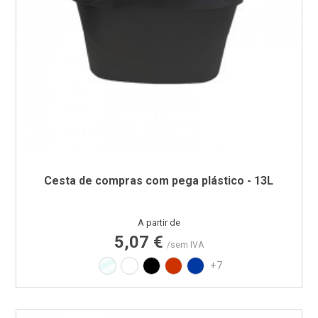
Cesta de compras com pega plástico - 13L
Preço
A partir de
5,07 €
/sem IVA
Translúcido
Branco
Preto
Vermelho RAL3020
Azul PAN 293C
+7