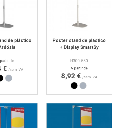
and de plástico
Poster stand de plástico
Ardósia
+ Display SmartSy
Preço
partir de
H300-550
4 €
Preço
A partir de
/sem IVA
8,92 €
Preto
Cinza
/sem IVA
Preto
Cinza