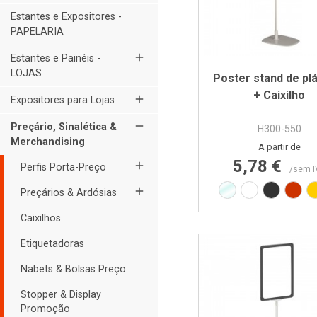
Estantes e Expositores -
PAPELARIA
add
Estantes e Painéis -
LOJAS
Poster stand de pl
+ Caixilho
add
Expositores para Lojas
remove
Preçário, Sinalética &
H300-550
Merchandising
Preço
A partir de
5,78 €
add
Perfis Porta-Preço
/sem I
Transparente
Branco RAL9
Preto R
Verm
add
Preçários & Ardósias
Caixilhos
Etiquetadoras
Nabets & Bolsas Preço
Stopper & Display
Promoção