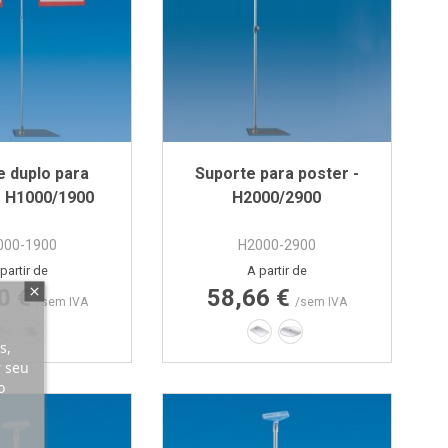
e duplo para
Suporte para poster -
- H1000/1900
H2000/2900
000-1900
H2000-2900
Preço
Preço
partir de
A partir de
0 €
58,66 €
/sem IVA
/sem IVA
200 x 300 mm
Ø355 mm
200 x 300 mm
Ø380 mm
s,
r seu
o