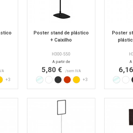
ástico
Poster stand de plástico
Poster s
+ Caixilho
plástic
H300-550
H
Preço
A partir de
A 
5,80 €
6,1
VA
/sem IVA
010
AL9017
elho RAL3020
Amarelo RAL1021
Transparente
Branco RAL9010
Preto RAL9017
Vermelho RAL3020
Amarelo RAL1021
Transpa
Bra
+3
+3