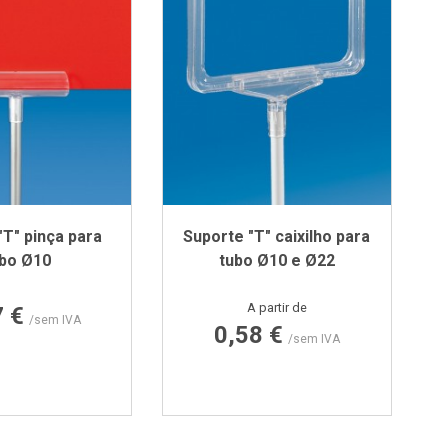
"T" pinça para
Suporte "T" caixilho para
ubo Ø10
tubo Ø10 e Ø22
Preço
Preço
A partir de
7 €
/sem IVA
0,58 €
/sem IVA