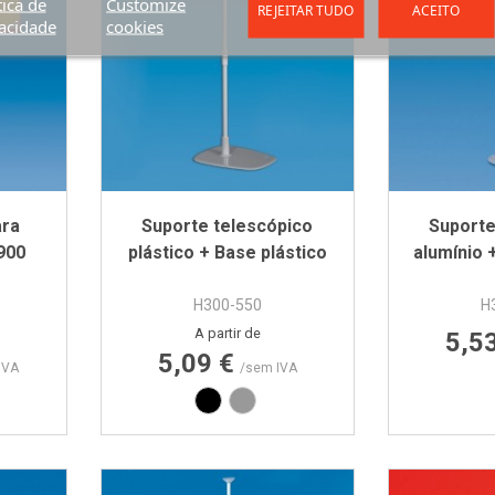
tica de
Customize
REJEITAR TUDO
ACEITO
acidade
cookies
ara
Suporte telescópico
Suporte
900
plástico + Base plástico
alumínio 
H300-550
H
Preço
A partir de
5,5
5,09 €
IVA
/sem IVA
0 mm
 mm
Preto
Cinza RAL7040