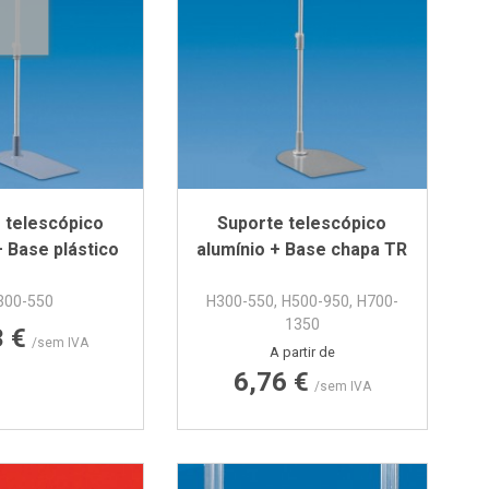
 telescópico
Suporte telescópico
+ Base plástico
alumínio + Base chapa TR
300-550
H300-550, H500-950, H700-
1350
Preço
3 €
/sem IVA
Preço
A partir de
6,76 €
/sem IVA