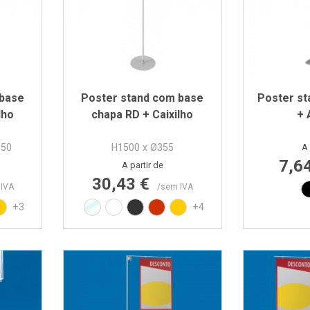
 base
Poster stand com base
Poster st
lho
chapa RD + Caixilho
+ 
350
H1500 x Ø355
A 
7,6
Preço
A partir de
30,43 €
 IVA
/sem IVA
010
AL9017
elho RAL3020
Amarelo RAL1021
Transparente
Branco RAL9010
Preto RAL9017
Vermelho RAL3020
Amarelo RAL1021
+3
+4