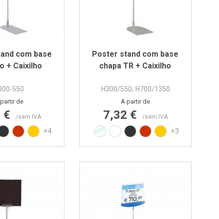
tand com base
Poster stand com base
o + Caixilho
chapa TR + Caixilho
300-550
H300/550; H700/1350
Preço
Preço
partir de
A partir de
6 €
7,32 €
/sem IVA
/sem IVA
rente
nco RAL9010
Preto RAL9017
Vermelho RAL3020
Amarelo RAL1021
Transparente
Branco RAL9010
Preto RAL9017
Vermelho RAL3020
Amarelo RAL102
+4
+3