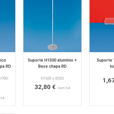
ico
Suporte H1500 alumínio +
Suporte 
apa RD
Base chapa RD
t
H700-
H1500 x Ø355
1,6
Preço
32,80 €
/sem IVA
IVA