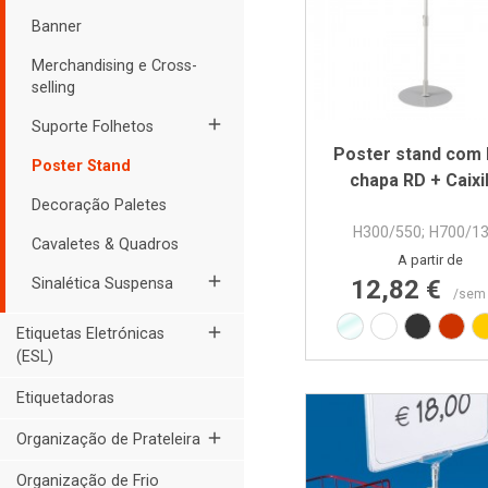
Banner
Merchandising e Cross-
selling
add
Suporte Folhetos
Poster stand com
Poster Stand
chapa RD + Caixi
Decoração Paletes
H300/550; H700/1
Cavaletes & Quadros
Preço
A partir de
add
Sinalética Suspensa
12,82 €
/sem
Transparente
Branco RAL9
Preto R
Verm
add
Etiquetas Eletrónicas
(ESL)
Etiquetadoras
add
Organização de Prateleira
Organização de Frio