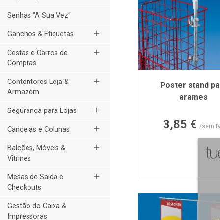
Senhas "A Sua Vez"
add
Ganchos & Etiquetas
add
Cestas e Carros de
Compras
add
Contentores Loja &
Poster stand pa
Armazém
arames
add
Segurança para Lojas
Preço
3,85 €
/sem I
add
Cancelas e Colunas
add
Balcões, Móveis &
Vitrines
add
Mesas de Saída e
Checkouts
Gestão do Caixa &
Impressoras