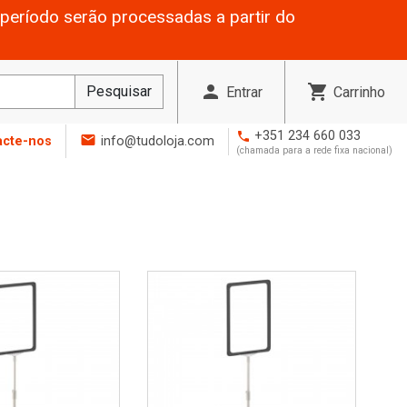
período serão processadas a partir do
person
shopping_cart
Pesquisar
Entrar
Carrinho
+351 234 660 033
phone
mail
acte-nos
info@tudoloja.com
(chamada para a rede fixa nacional)