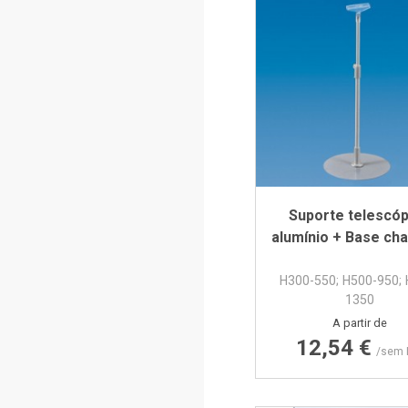
Suporte telescóp
alumínio + Base ch
H300-550; H500-950; 
1350
Preço
A partir de
12,54 €
/sem 