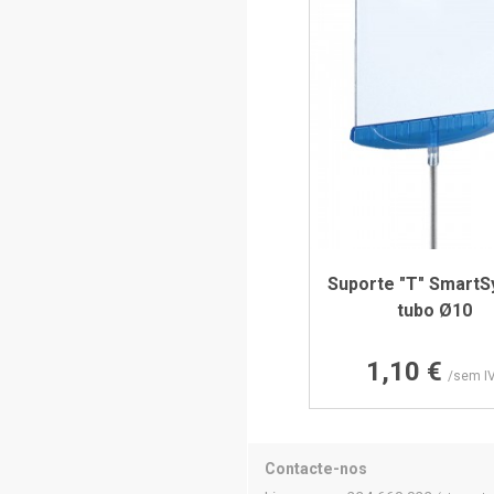
Suporte "T" SmartS
tubo Ø10
Preço
1,10 €
/sem I
Contacte-nos