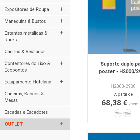
Polí
priv
add
Expositores de Roupa
add
Manequins & Bustos
add
Estantes metálicas &
Racks
Cacifos & Vestiários
add
Contentores do Lixo &
Suporte duplo p
Ecopontos
poster - H2000/2
add
Equipamento Hotelaria
H2000-2900
Cadeiras, Bancos &
Preço
A partir de
Mesas
68,38 €
/sem 
Escadas e Escadotes
200 x 30
Ø380
add
OUTLET