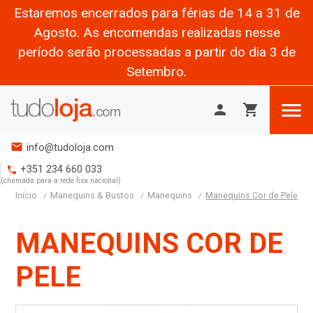
Estaremos encerrados para férias de 14 a 31 de
Agosto. As encomendas realizadas nesse
período serão processadas a partir do dia 3 de
Setembro.

person
shopping_cart
mail
info@tudoloja.com
+351 234 660 033
phone
(chamada para a rede fixa nacional)
Início
Manequins & Bustos
Manequins
Manequins Cor de Pele
MANEQUINS COR DE
PELE