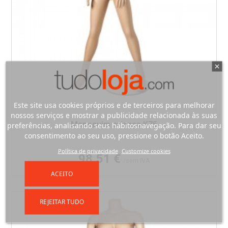
Este site usa cookies próprios e de terceiros para melhorar
nossos serviços e mostrar a publicidade relacionada às suas
Manequim criança K75
preferências, analisando seus hábitosnavegação. Para dar seu
consentimento ao seu uso, pressione o botão Aceito.
Política de privacidade
Customize cookies
Preço
98,51 €
/sem IVA
ACEITO
REJEITAR TUDO