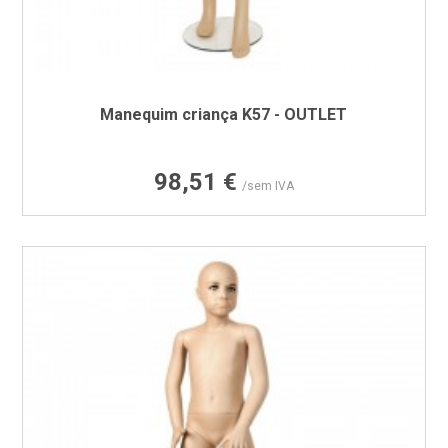
Manequim criança K57 - OUTLET
Preço
98,51 €
/sem IVA