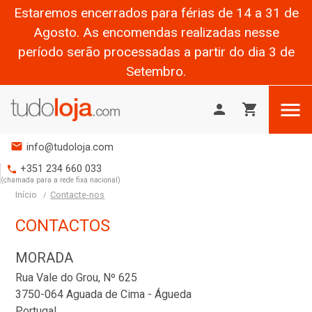
Estaremos encerrados para férias de 14 a 31 de
Agosto. As encomendas realizadas nesse
período serão processadas a partir do dia 3 de
Setembro.

person
shopping_cart
mail
info@tudoloja.com
+351 234 660 033
phone
(chamada para a rede fixa nacional)
Início
Contacte-nos
CONTACTOS
MORADA
Rua Vale do Grou, Nº 625
3750-064 Aguada de Cima - Águeda
Portugal