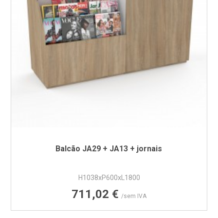
Balcão JA29 + JA13 + jornais
H1038xP600xL1800
Preço
711,02 €
/sem IVA