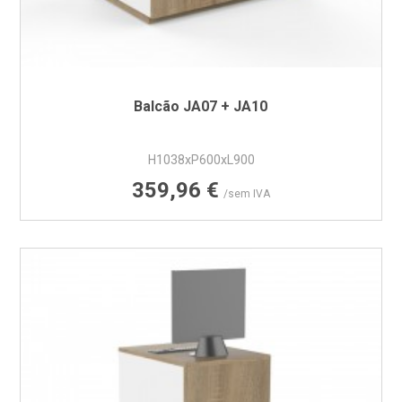
Balcão JA07 + JA10
H1038xP600xL900
Preço
359,96 €
/sem IVA