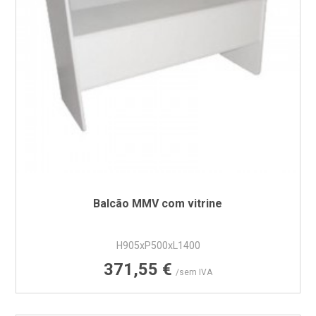
Balcão MMV com vitrine
H905xP500xL1400
Preço
371,55 €
/sem IVA