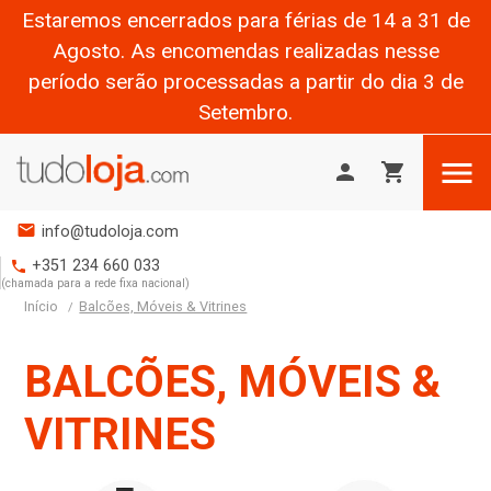
Estaremos encerrados para férias de 14 a 31 de
Agosto. As encomendas realizadas nesse
período serão processadas a partir do dia 3 de
Setembro.

person
shopping_cart
mail
info@tudoloja.com
+351 234 660 033
phone
(chamada para a rede fixa nacional)
Início
Balcões, Móveis & Vitrines
BALCÕES, MÓVEIS &
VITRINES