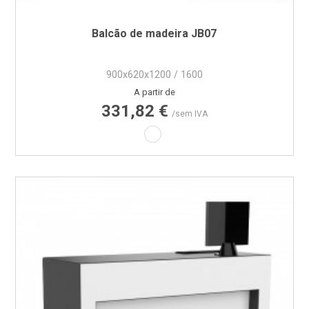
Balcão de madeira JB07
900x620x1200 / 1600
Preço
A partir de
331,82 €
/sem IVA
Laminado branco