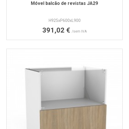
Móvel balcão de revistas JA29
H925xP600xL900
Preço
391,02 €
/sem IVA