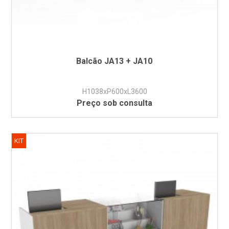
Balcão JA13 + JA10
H1038xP600xL3600
Preço sob consulta
KIT