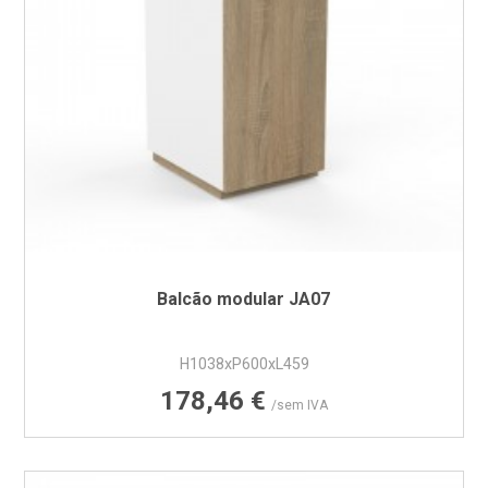
Balcão modular JA07
H1038xP600xL459
Preço
178,46 €
/sem IVA