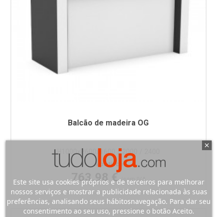
Balcão de madeira OG
H1000xP600x1600 / 2000 / 2400
Preço
A partir de
763,98 €
/sem IVA
Este site usa cookies próprios e de terceiros para melhorar
nossos serviços e mostrar a publicidade relacionada às suas
preferências, analisando seus hábitosnavegação. Para dar seu
consentimento ao seu uso, pressione o botão Aceito.