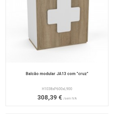
Balcão modular JA13 com "cruz"
H1038xP600xL900
Preço
308,39 €
/sem IVA