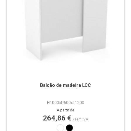
Balcão de madeira LCC
H1000xP600xL1200
Preço
A partir de
264,86 €
/sem IVA
Laminado branco
Laminado preto