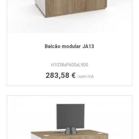
Balcão modular JA13
H1038xP600xL900
Preço
283,58 €
/sem IVA