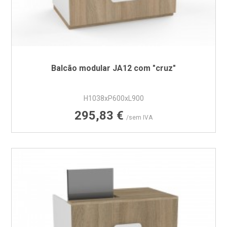
Balcão modular JA12 com "cruz"
H1038xP600xL900
Preço
295,83 €
/sem IVA