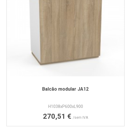
Balcão modular JA12
H1038xP600xL900
Preço
270,51 €
/sem IVA