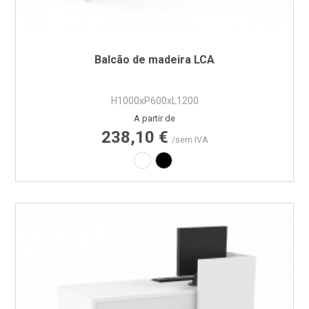
Balcão de madeira LCA
H1000xP600xL1200
Preço
A partir de
238,10 €
/sem IVA
Laminado branco
Laminado preto