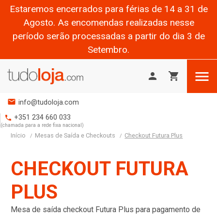
Estaremos encerrados para férias de 14 a 31 de
Agosto. As encomendas realizadas nesse
período serão processadas a partir do dia 3 de
Setembro.

person
shopping_cart
mail
info@tudoloja.com
+351 234 660 033
phone
(chamada para a rede fixa nacional)
Início
Mesas de Saída e Checkouts
Checkout Futura Plus
CHECKOUT FUTURA
PLUS
Mesa de saída checkout Futura Plus para pagamento de