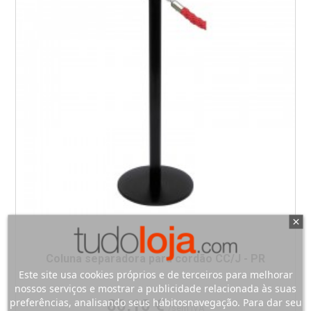
Coluna separadora para cordão CC/J - PR
Este site usa cookies próprios e de terceiros para melhorar
nossos serviços e mostrar a publicidade relacionada às suas
Preço
preferências, analisando seus hábitosnavegação. Para dar seu
80,10 €
/sem IVA