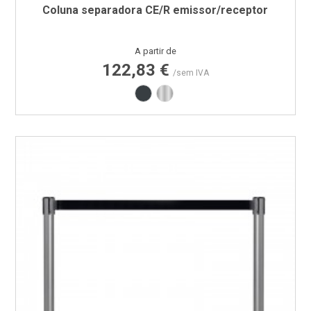
Coluna separadora CE/R emissor/receptor
Preço
A partir de
122,83 €
/sem IVA
Cinza RAL7016
Inox