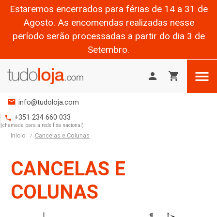
Estaremos encerrados para férias de 14 a 31 de
Agosto. As encomendas realizadas nesse
período serão processadas a partir do dia 3 de
Setembro.

person
shopping_cart
mail
info@tudoloja.com
+351 234 660 033
phone
(chamada para a rede fixa nacional)
Início
Cancelas e Colunas
CANCELAS E
COLUNAS