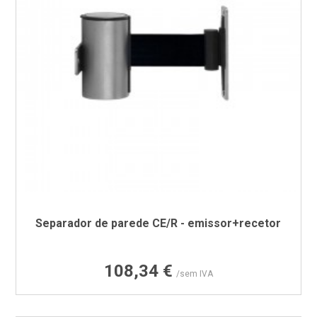
Separador de parede CE/R - emissor+recetor
Preço
108,34 €
/sem IVA