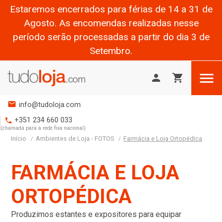
Estaremos encerrados para férias de 14 a 31 de
Agosto. As encomendas realizadas nesse
período serão processadas a partir do dia 3 de
Setembro.

person
shopping_cart
mail
info@tudoloja.com
+351 234 660 033
phone
(chamada para a rede fixa nacional)
Início
Ambientes de Loja - FOTOS
Farmácia e Loja Ortopédica
FARMÁCIA E LOJA
ORTOPÉDICA
Produzimos estantes e expositores para equipar