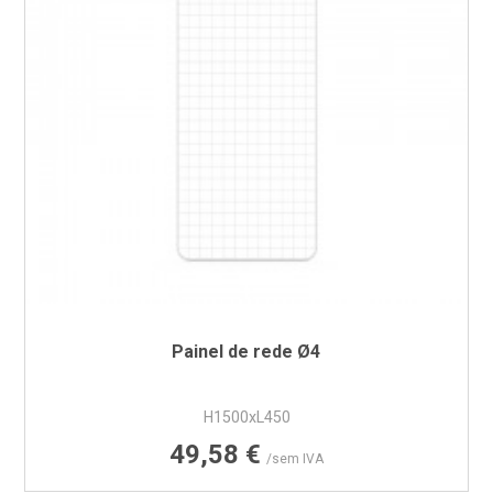
Painel de rede Ø4
H1500xL450
Preço
49,58 €
/sem IVA