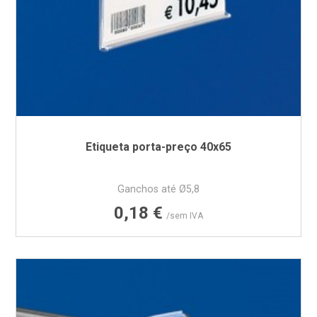
Etiqueta porta-preço 40x65
Ganchos até Ø5,8
Preço
0,18 €
/sem IVA