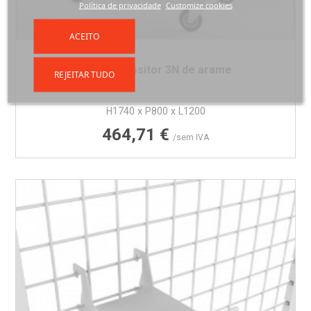
Política de privacidade
Customize cookies
ACEITO
Carro expositor 3N de arame
REJEITAR TUDO
H1740 x P800 x L1200
Preço
464,71 €
/sem IVA