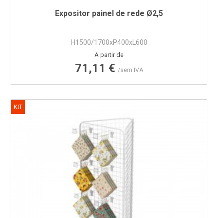
Expositor painel de rede Ø2,5
H1500/1700xP400xL600
Preço
A partir de
71,11 €
/sem IVA
KIT