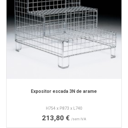
Expositor escada 3N de arame
H754 x P873 x L740
Preço
213,80 €
/sem IVA