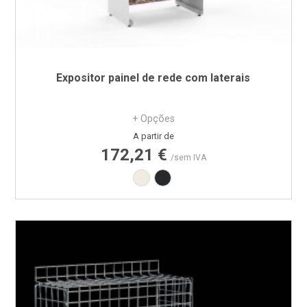
Expositor painel de rede com laterais
+ Opções
Preço
A partir de
172,21 €
/sem IVA
Branco RAL9010
Preto RAL9005