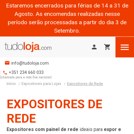
Estaremos encerrados para férias de 14 a 31 de
Agosto. As encomendas realizadas nesse
período serão processadas a partir do dia 3 de
Setembro.

person
shopping_cart
mail
info@tudoloja.com
+351 234 660 033
phone
(chamada para a rede fixa nacional)
Início
Expositores para Lojas
Expositores de Rede
EXPOSITORES DE
REDE
Expositores com painel de rede
ideais para
expor e