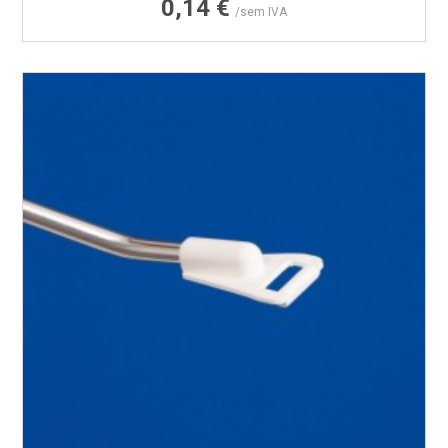
Preço
0,14 €
/sem IVA