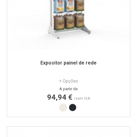
Expositor painel de rede
+ Opções
Preço
A partir de
94,94 €
/sem IVA
Branco RAL9010
Preto RAL9005