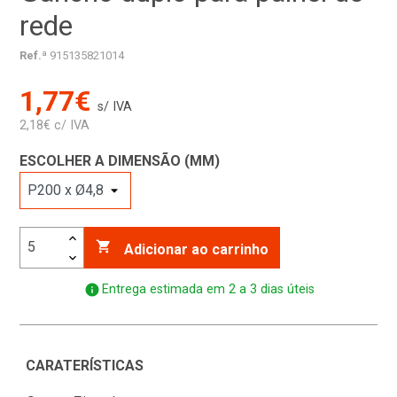
rede
Ref.ª
915135821014
1,77€
s/ IVA
2,18€ c/ IVA
ESCOLHER A DIMENSÃO (MM)

Adicionar ao carrinho
info
Entrega estimada em 2 a 3 dias úteis
CARATERÍSTICAS