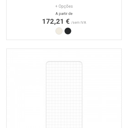
+ Opções
Preço
A partir de
172,21 €
/sem IVA
Branco RAL9010
Preto RAL9005