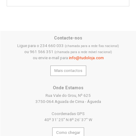
Contacte-nos
Ligue para o 234 660 033
(chamada para a rede fixa nacional)
ou 961 566 351
(chamada para a rede móvel nacional)
ou envie e-mail para
info@tudoloja.com
Mais contactos
Onde Estamos
Rua Vale do Grou, Nº 625
3750-064 Aguada de Cima - Águeda
Coordenadas GPS
40º 31' 25'' N 8º 26' 37'' W
Como chegar