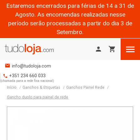
Estaremos encerrados para férias de 14 a 31 de
Agosto. As encomendas realizadas nesse
período serão processadas a partir do dia 3 de
Setembro.

person
shopping_cart
mail
info@tudoloja.com
+351 234 660 033
phone
(chamada para a rede fixa nacional)
Início
Ganchos & Etiquetas
Ganchos Painel Rede
Gancho duplo para painel de rede