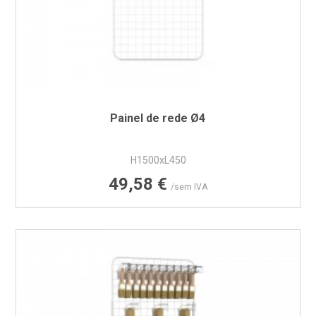
Painel de rede Ø4
H1500xL450
Preço
49,58 €
/sem IVA