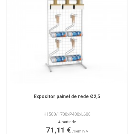
Expositor painel de rede Ø2,5
H1500/1700xP400xL600
Preço
A partir de
71,11 €
/sem IVA