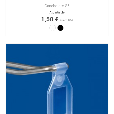
Gancho até Ø6
Preço
A partir de
1,50 €
/sem IVA
Branco
Preto