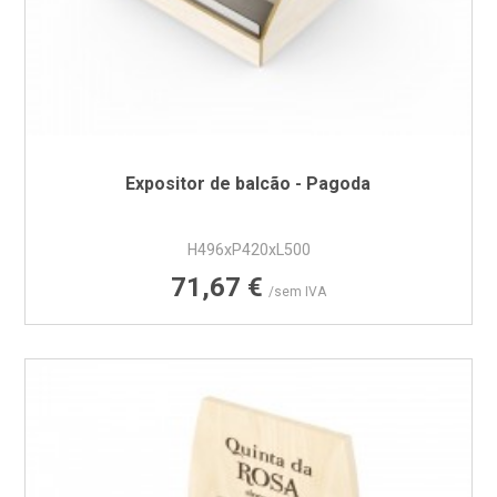
Expositor de balcão - Pagoda
H496xP420xL500
Preço
71,67 €
/sem IVA