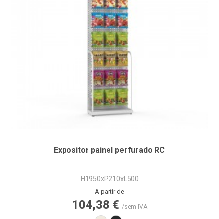
Expositor painel perfurado RC
H1950xP210xL500
Preço
A partir de
104,38 €
/sem IVA