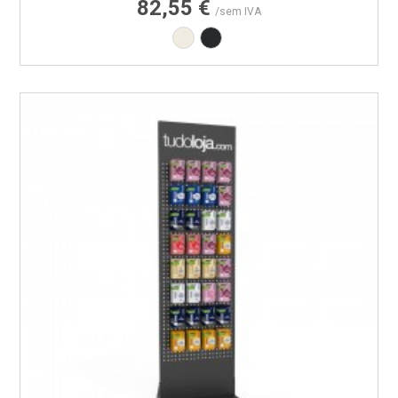
82,55 €
/sem IVA
Branco RAL9010
Preto RAL9005