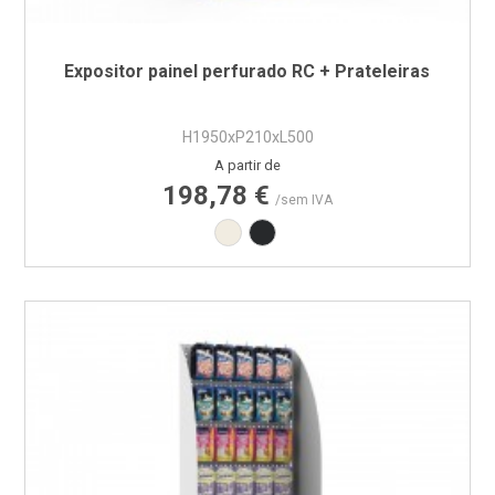
Expositor painel perfurado RC + Prateleiras
H1950xP210xL500
Preço
A partir de
198,78 €
/sem IVA
Branco RAL9010
Preto RAL9005