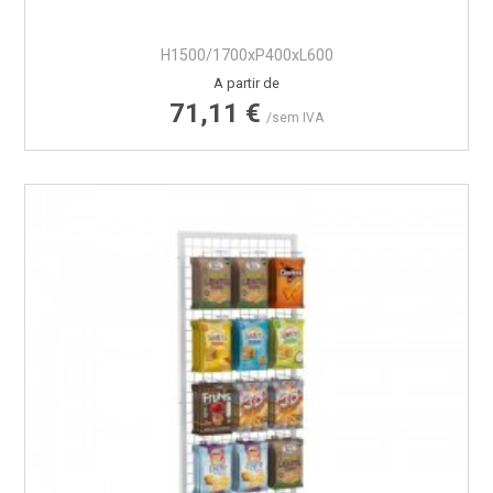
H1500/1700xP400xL600
Preço
A partir de
71,11 €
/sem IVA