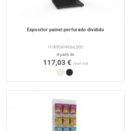
Expositor painel perfurado dividido
H1800xP460xL500
Preço
A partir de
117,03 €
/sem IVA
Branco RAL9010
Preto RAL9005