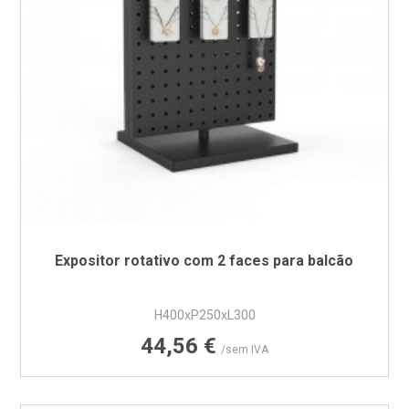
Expositor rotativo com 2 faces para balcão
H400xP250xL300
Preço
44,56 €
/sem IVA