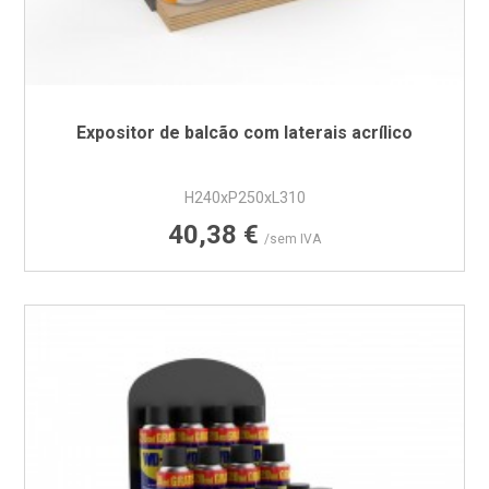
Expositor de balcão com laterais acrílico
H240xP250xL310
Preço
40,38 €
/sem IVA