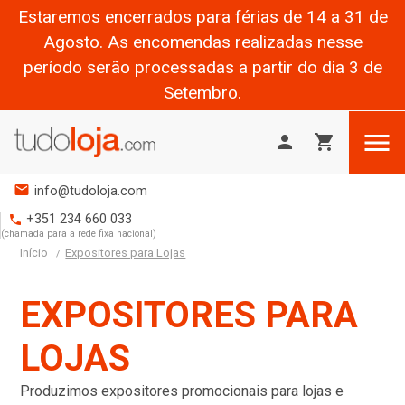
Estaremos encerrados para férias de 14 a 31 de
Agosto. As encomendas realizadas nesse
período serão processadas a partir do dia 3 de
Setembro.

person
shopping_cart
mail
info@tudoloja.com
+351 234 660 033
phone
(chamada para a rede fixa nacional)
Início
Expositores para Lojas
EXPOSITORES PARA
LOJAS
Produzimos expositores promocionais para lojas e