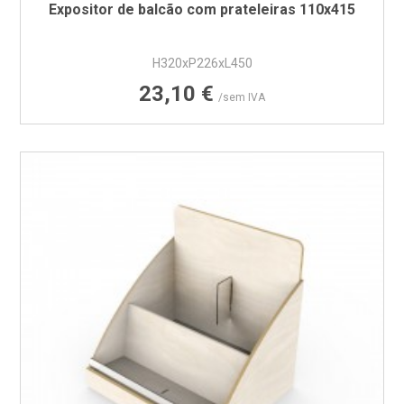
Expositor de balcão com prateleiras 110x415
H320xP226xL450
Preço
23,10 €
/sem IVA