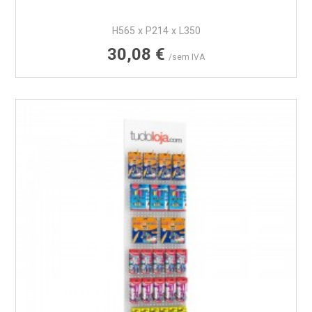
H565 x P214 x L350
Preço
30,08 €
/sem IVA