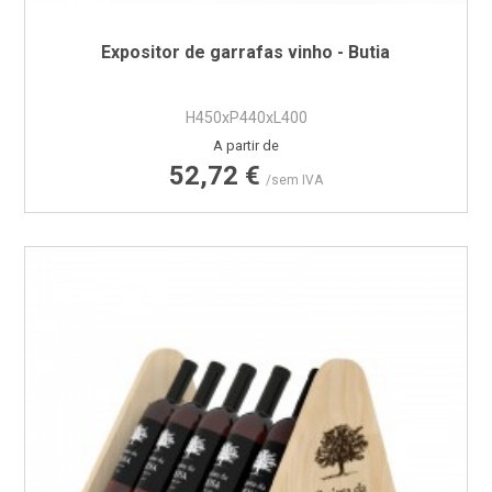
Expositor de garrafas vinho - Butia
H450xP440xL400
Preço
A partir de
52,72 €
/sem IVA