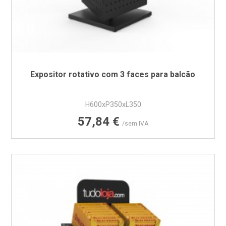
Expositor rotativo com 3 faces para balcão
H600xP350xL350
Preço
57,84 €
/sem IVA