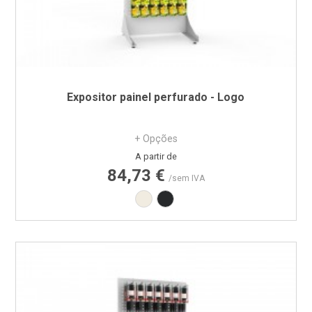
Expositor painel perfurado - Logo
+ Opções
Preço
A partir de
84,73 €
/sem IVA
Branco RAL9010
Preto RAL9005