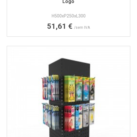
Logo
H500xP250xL300
Preço
51,61 €
/sem IVA