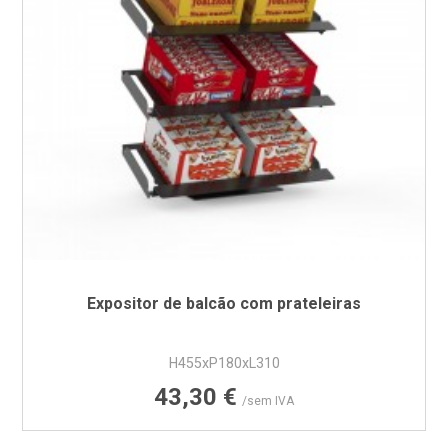
Expositor de balcão com prateleiras
H455xP180xL310
Preço
43,30 €
/sem IVA