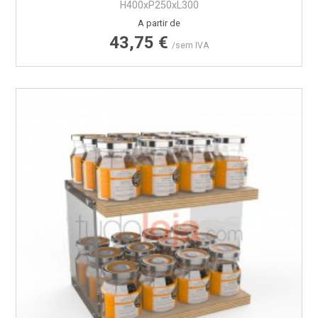
H400xP250xL300
Preço
A partir de
43,75 €
/sem IVA