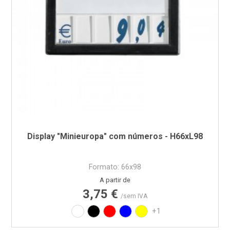
Display "Minieuropa" com números - H66xL98
Formato: 66x98
Preço
A partir de
3,75 €
/sem IVA
Branco
Preto
Vermelho
Azul
Amarelo
+1