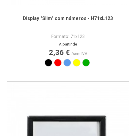
Display "Slim" com números - H71xL123
Formato: 71x123
Preço
A partir de
2,36 €
/sem IVA
Preto
Vermelho
Azul
Amarelo
Verde