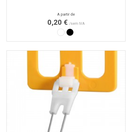
Preço
A partir de
0,20 €
/sem IVA
Branco
Preto