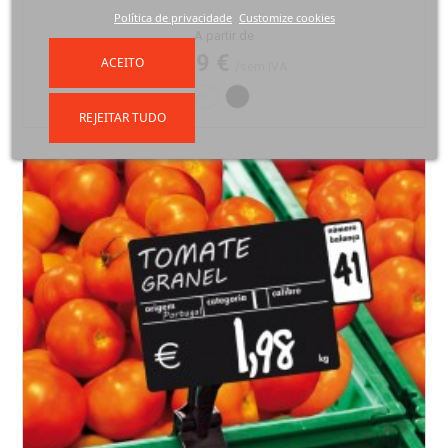
Política de privacidade
Customize cookies
Preço
A partir de
3,29 €
ACEITO
/sem IVA
Transparente
Preto
REJEITAR TUDO