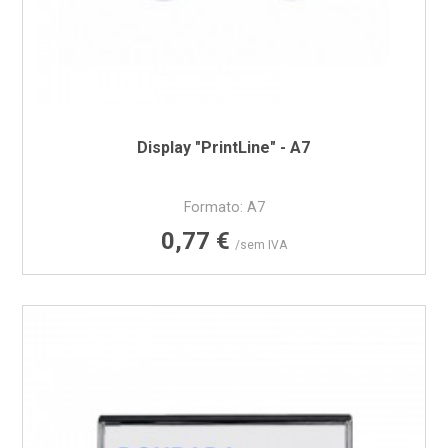
Display "PrintLine" - A7
Formato: A7
Preço
0,77 €
/sem IVA