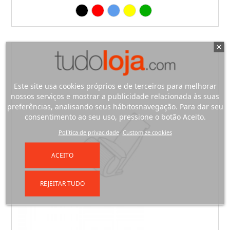
Preto
Vermelho
Azul
Amarelo
Verde
Este site usa cookies próprios e de terceiros para melhorar
nossos serviços e mostrar a publicidade relacionada às suas
preferências, analisando seus hábitosnavegação. Para dar seu
consentimento ao seu uso, pressione o botão Aceito.
Política de privacidade
Customize cookies
ACEITO
REJEITAR TUDO