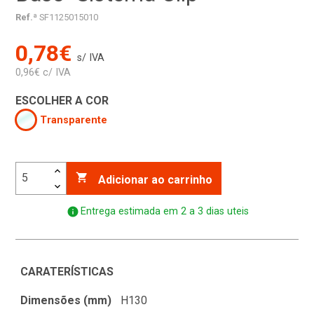
Ref.ª
SF1125015010
0,78€
s/ IVA
0,96€ c/ IVA
ESCOLHER A COR
Transparente

Adicionar ao carrinho
info
Entrega estimada em 2 a 3 dias uteis
CARATERÍSTICAS
Dimensões (mm)
H130