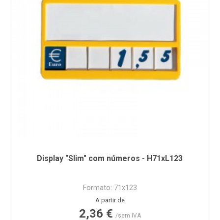
Display "Slim" com números - H71xL123
Formato: 71x123
Preço
A partir de
2,36 €
/sem IVA