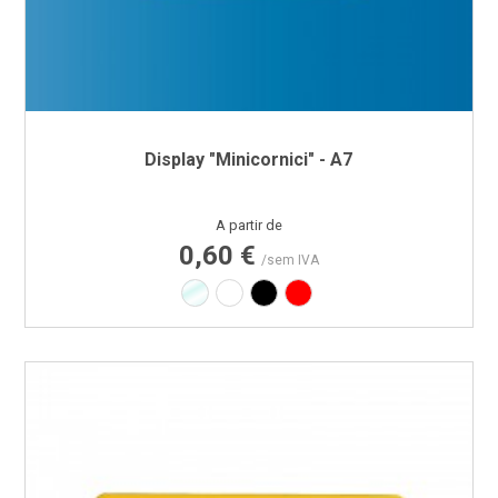
Display "Minicornici" - A7
Preço
A partir de
0,60 €
/sem IVA
Transparente
Branco
Preto
Vermelho