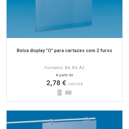
Bolsa display "O" para cartazes com 2 furos
Formatos: A4, A3, A2
Preço
A partir de
2,78 €
/sem IVA
Vertical
Horizontal