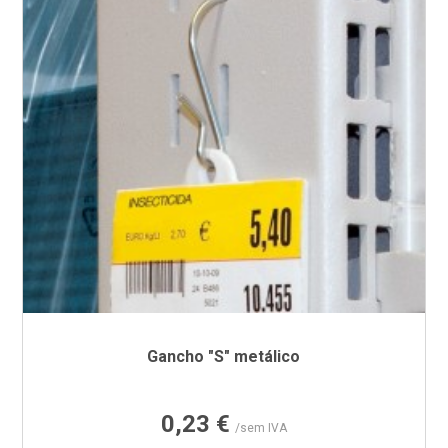
Gancho "S" metálico
Preço
0,23 €
/sem IVA