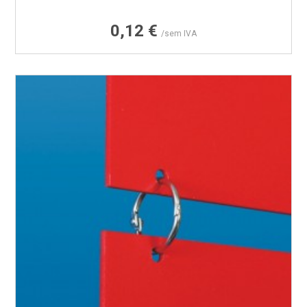
Preço
0,12 €
/sem IVA