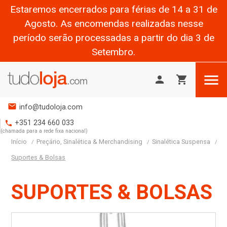
Estaremos encerrados para férias de 14 a 31 de
Agosto. As encomendas realizadas nesse
período serão processadas a partir do dia 3 de
Setembro.

person
shopping_cart
mail
info@tudoloja.com
+351 234 660 033
phone
(chamada para a rede fixa nacional)
Início
Preçário, Sinalética & Merchandising
Sinalética Suspensa
Suportes & Bolsas
SUPORTES & BOLSAS