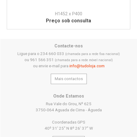
H1452 x P400
Preço sob consulta
Contacte-nos
Ligue para o 234 660 033
(chamada para a rede fixa nacional)
ou 961 566 351
(chamada para a rede móvel nacional)
ou envie e-mail para
info@tudoloja.com
Mais contactos
Onde Estamos
Rua Vale do Grou, Nº 625
3750-064 Aguada de Cima - Águeda
Coordenadas GPS
40º 31' 25'' N 8º 26' 37'' W