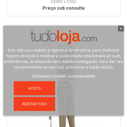
H2400 x P350
Preço sob consulta
Este site usa cookies próprios e de terceiros para melhorar
nossos serviços e mostrar a publicidade relacionada às suas
preferências, analisando seus hábitosnavegação. Para dar seu
consentimento ao seu uso, pressione o botão Aceito.
Política de privacidade
Customize cookies
ACEITO
REJEITAR TUDO