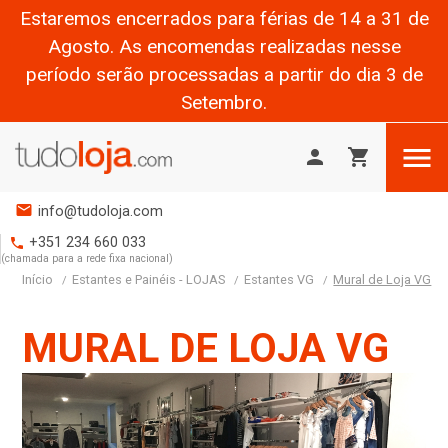
Estaremos encerrados para férias de 14 a 31 de
Agosto. As encomendas realizadas nesse
período serão processadas a partir do dia 3 de
Setembro.

person
shopping_cart
mail
info@tudoloja.com
+351 234 660 033
phone
(chamada para a rede fixa nacional)
Início
Estantes e Painéis - LOJAS
Estantes VG
Mural de Loja VG
MURAL DE LOJA VG