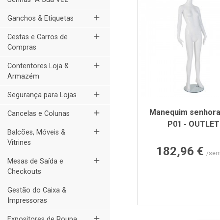
add
Ganchos & Etiquetas
add
Cestas e Carros de
Compras
add
Contentores Loja &
Armazém
add
Segurança para Lojas
Manequim senhor
add
Cancelas e Colunas
P01 - OUTLET
add
Balcões, Móveis &
Vitrines
Preço
182,96 €
/sem
add
Mesas de Saída e
Checkouts
Gestão do Caixa &
Impressoras
add
Expositores de Roupa