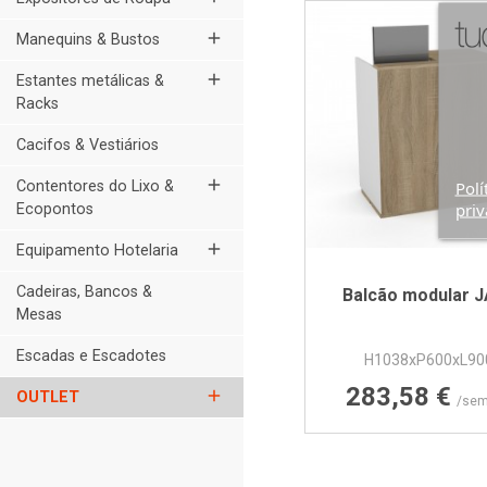
add
Manequins & Bustos
add
Estantes metálicas &
Racks
Cacifos & Vestiários
add
Polí
Contentores do Lixo &
priv
Ecopontos
add
Equipamento Hotelaria
Cadeiras, Bancos &
Balcão modular 
Mesas
Escadas e Escadotes
H1038xP600xL90
Preço
283,58 €
add
OUTLET
/sem