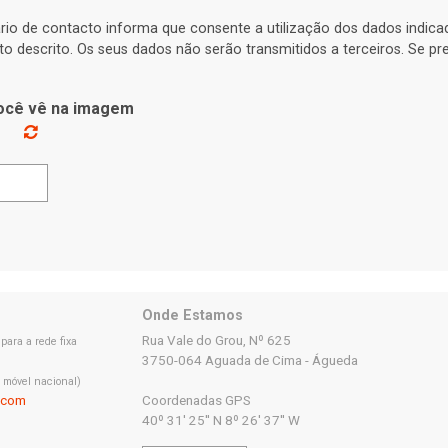
rio de contacto informa que consente a utilização dos dados indic
to descrito. Os seus dados não serão transmitidos a terceiros. Se p
você vê na imagem
Onde Estamos
Rua Vale do Grou, Nº 625
ara a rede fixa
3750-064 Aguada de Cima - Águeda
 móvel nacional)
.com
Coordenadas GPS
40º 31' 25'' N 8º 26' 37'' W