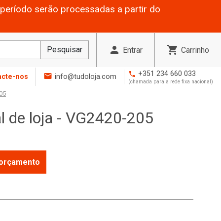
período serão processadas a partir do
person
shopping_cart
Pesquisar
Entrar
Carrinho
+351 234 660 033
phone
mail
acte-nos
info@tudoloja.com
(chamada para a rede fixa nacional)
205
l de loja - VG2420-205
r orçamento