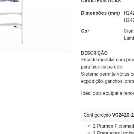
CARATERÍSTICAS
Dimensões (mm)
H242
H242
Cor
Cro
Lami
DESCRIÇÃO
Estante modular com pru
para fixar na parede.
Sistema permite várias 
exposição: ganchos, prate
Ideal para equipar e reno
Configuração
VG2420-2
2 Prumos F croma
2 Prateleiras lami