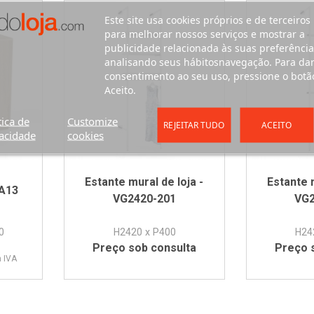
Este site usa cookies próprios e de terceiros
para melhorar nossos serviços e mostrar a
publicidade relacionada às suas preferência
analisando seus hábitosnavegação. Para da
consentimento ao seu uso, pressione o botã
Aceito.
tica de
Customize
REJEITAR TUDO
ACEITO
acidade
cookies
Estante mural de loja -
Estante m
JA13
VG2420-201
VG2
0
H2420 x P400
H24
Preço sob consulta
Preço 
 IVA