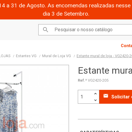
14 a 31 de Agosto. As encomendas realizadas nesse 
dia 3 de Setembro.

Cont
 LOJAS
Estantes VG
Mural de Loja VG
Estante mural de loja - VG2420-
Estante mura
Ref.ª
VG2420-205
email
Solicita