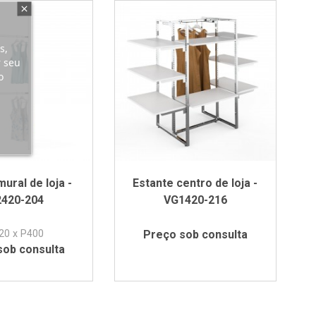
s,
r seu
o
ural de loja -
Estante centro de loja -
420-204
VG1420-216
20 x P400
Preço sob consulta
sob consulta