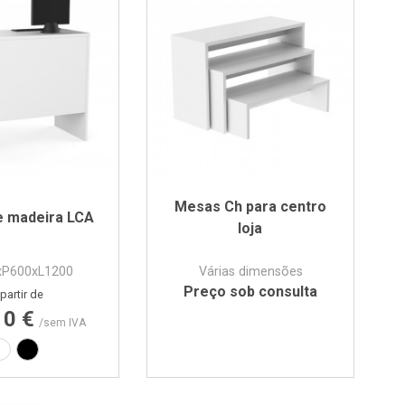
Mesas Ch para centro
e madeira LCA
loja
xP600xL1200
Várias dimensões
Preço sob consulta
Preço
partir de
10 €
/sem IVA
Laminado branco
Laminado preto