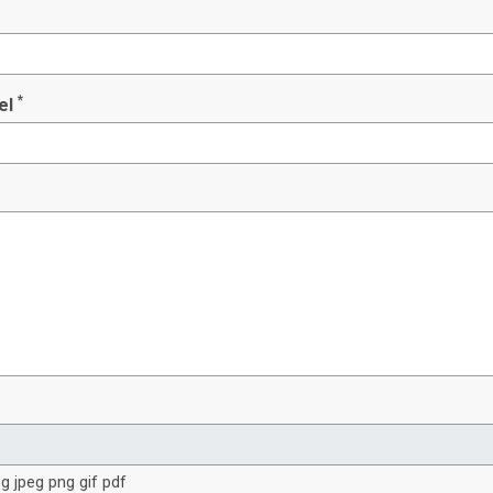
*
el
g jpeg png gif pdf