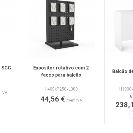
a SCC
Expositor rotativo com 2
Balcão d
faces para balcão
H400xP250xL300
H1000
 IVA
Preço
A 
44,56 €
/sem IVA
238,