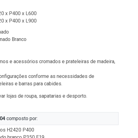
0 x P400 x L600
0 x P400 x L900
mado
nado Branco
mos e acessórios cromados e prateleiras de madeira,
configurações conforme as necessidades de
leiras e barras para cabides.
var lojas de roupa, sapatarias e desporto.
04
composto por:
dos H2420 P400
nado branco P350 E19