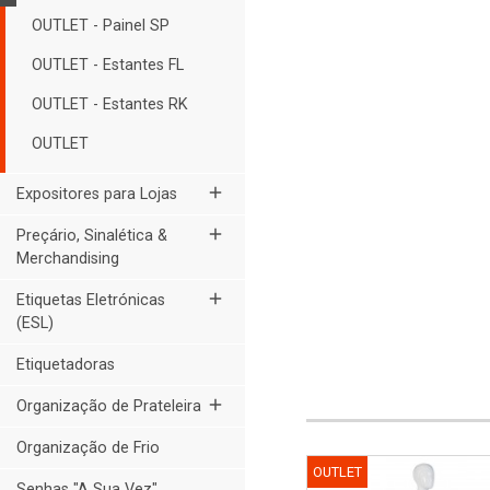
OUTLET - Painel SP
OUTLET - Estantes FL
OUTLET - Estantes RK
OUTLET
add
Expositores para Lojas
add
Preçário, Sinalética &
Merchandising
add
Etiquetas Eletrónicas
(ESL)
Etiquetadoras
add
Organização de Prateleira
Organização de Frio
OUTLET
Senhas "A Sua Vez"