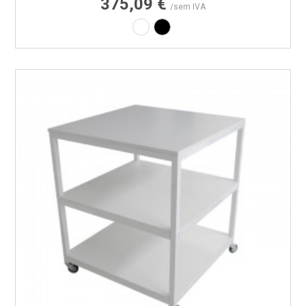
375,09 €
/sem IVA
Laminado branco
Laminado preto