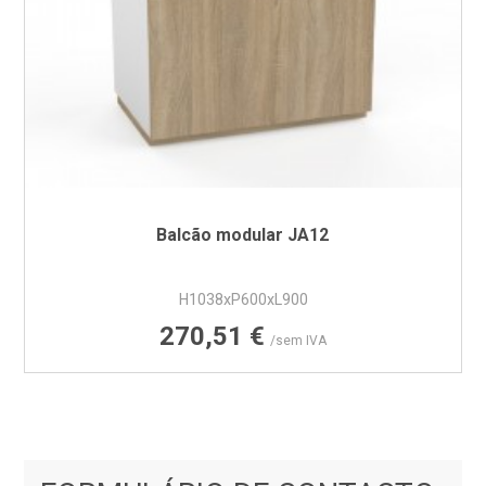
Balcão modular JA12
H1038xP600xL900
Preço
270,51 €
/sem IVA