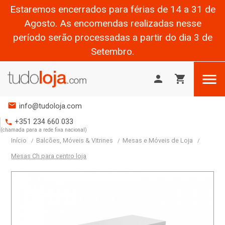
Estaremos encerrados para férias de 14 a 31 de
Agosto. As encomendas realizadas nesse
período serão processadas a partir do dia 3 de
Setembro.

person
shopping_cart
mail
info@tudoloja.com
+351 234 660 033
phone
(chamada para a rede fixa nacional)
Início
Balcões, Móveis & Vitrines
Mesas e Móveis de Loja
Mesas Ch para centro loja