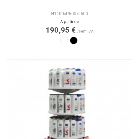
H1400xP600xL600
Preço
A partir de
190,95 €
/sem IVA
Laminado branco
Laminado preto