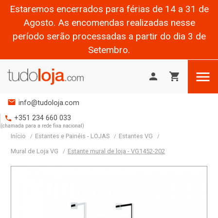
Estaremos encerrados para férias de 14 a 31 de
Agosto. As encomendas realizadas nesse
período serão processadas a partir do dia 3 de
Setembro.

person
shopping_cart
mail
info@tudoloja.com
+351 234 660 033
phone
(chamada para a rede fixa nacional)
Início
Estantes e Painéis - LOJAS
Estantes VG
Mural de Loja VG
Estante mural de loja - VG1452-202