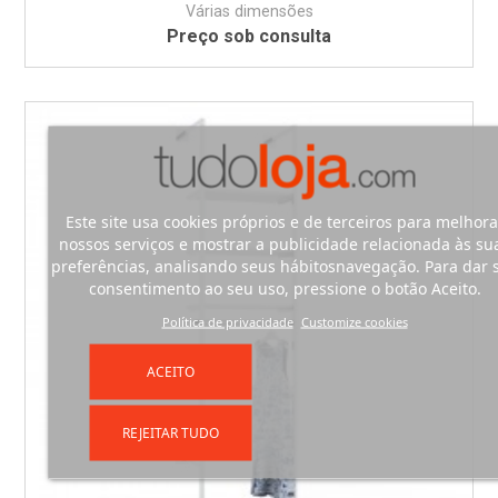
Várias dimensões
Preço sob consulta
Este site usa cookies próprios e de terceiros para melhora
nossos serviços e mostrar a publicidade relacionada às su
preferências, analisando seus hábitosnavegação. Para dar 
consentimento ao seu uso, pressione o botão Aceito.
Política de privacidade
Customize cookies
ACEITO
REJEITAR TUDO