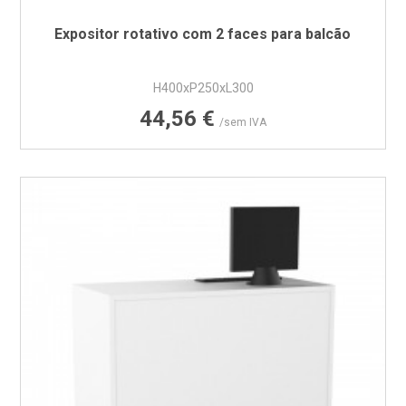
Expositor rotativo com 2 faces para balcão
H400xP250xL300
Preço
44,56 €
/sem IVA