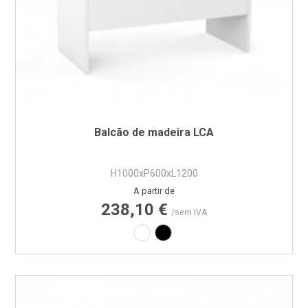
Balcão de madeira LCA
H1000xP600xL1200
Preço
A partir de
238,10 €
/sem IVA
Laminado branco
Laminado preto