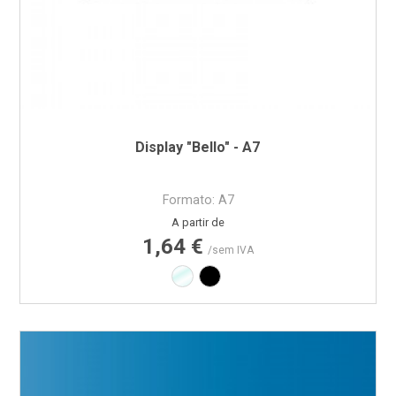
Display "Bello" - A7
Formato: A7
Preço
A partir de
1,64 €
/sem IVA
Transparente
Preto