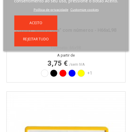
consentimento ao seu uso, pressione o botão Aceito.
Política de privacidade
Customize cookies
ACEITO
Display "Minieuropa" com números - H66xL98
REJEITAR TUDO
Formato: 66x98
Preço
A partir de
3,75 €
/sem IVA
Branco
Preto
Vermelho
Azul
Amarelo
+1