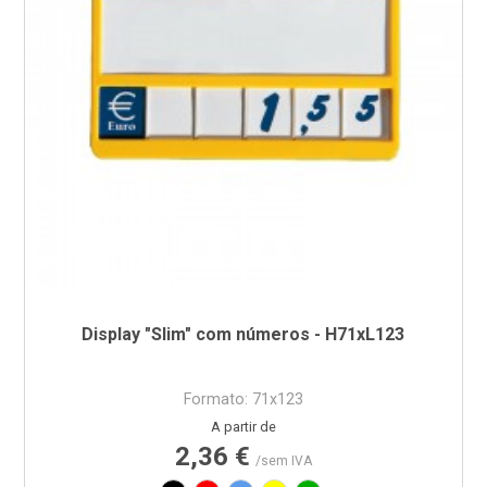
Display "Slim" com números - H71xL123
Formato: 71x123
Preço
A partir de
2,36 €
/sem IVA