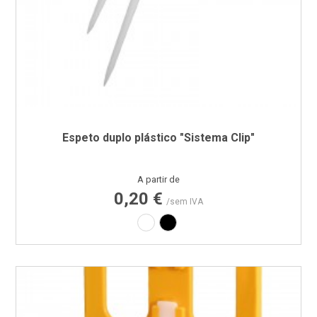
Espeto duplo plástico "Sistema Clip"
Preço
A partir de
0,20 €
/sem IVA
Branco
Preto