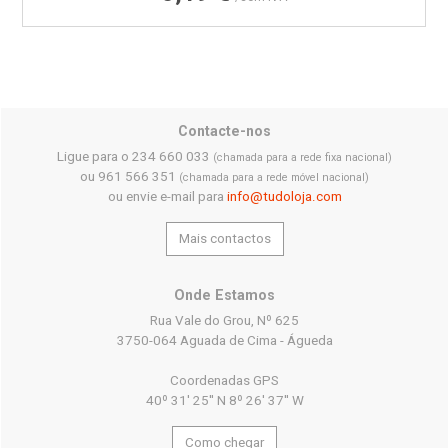
Contacte-nos
Ligue para o 234 660 033
(chamada para a rede fixa nacional)
ou 961 566 351
(chamada para a rede móvel nacional)
ou envie e-mail para
info@tudoloja.com
Mais contactos
Onde Estamos
Rua Vale do Grou, Nº 625
3750-064 Aguada de Cima - Águeda
Coordenadas GPS
40º 31' 25'' N 8º 26' 37'' W
Como chegar