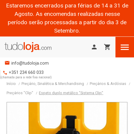
Estaremos encerrados para férias de 14 a 31 de
Agosto. As encomendas realizadas nesse
período serão processadas a partir do dia 3 de
Setembro.

person
shopping_cart
mail
info@tudoloja.com
+351 234 660 033
phone
(chamada para a rede fixa nacional)
Início
Preçário, Sinalética & Merchandising
Preçários & Ardósias
Preçários "Clip"
Espeto duplo metálico "Sistema Clip"