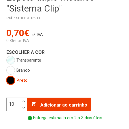
"Sistema Clip"
Ref.ª
SF1087015911
0,70€
s/ IVA
0,86€ c/ IVA
ESCOLHER A COR
Transparente
Branco
Preto

Adicionar ao carrinho
info
Entrega estimada em 2 a 3 dias úteis