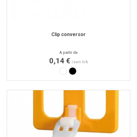
Clip conversor
Preço
A partir de
0,14 €
/sem IVA
Branco
Preto