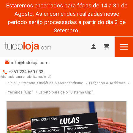
Estaremos encerrados para férias de 14 a 31 de
Agosto. As encomendas realizadas nesse
período serão processadas a partir do dia 3 de
Setembro.

person
shopping_cart
mail
info@tudoloja.com
+351 234 660 033
phone
(chamada para a rede fixa nacional)
Início
Preçário, Sinalética & Merchandising
Preçários & Ardósias
Preçários "Clip"
Espeto para gelo "Sistema Clip"