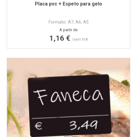
Placa pvc + Espeto para gelo
Formato: A7, A6, A5
Preço
A partir de
1,16 €
/sem IVA