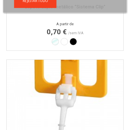
REJEITAR TUDO
Espeto duplo metálico "Sistema Clip"
Preço
A partir de
0,70 €
/sem IVA
Transparente
Branco
Preto