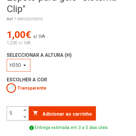
Clip"
Ref.ª
990123255010
1,00€
s/ IVA
1,23€ c/ IVA
SELECCIONAR A ALTURA (H)
ESCOLHER A COR
Transparente

Adicionar ao carrinho
info
Entrega estimada em 3 a 5 dias úteis