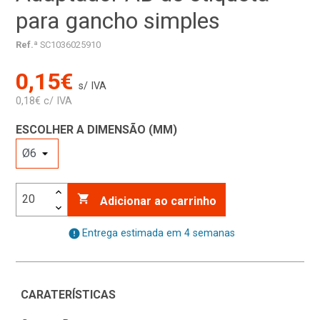
para gancho simples
Ref.ª
SC1036025910
0,15€
s/ IVA
0,18€ c/ IVA
ESCOLHER A DIMENSÃO (MM)

Adicionar ao carrinho
error
Entrega estimada em 4 semanas
CARATERÍSTICAS