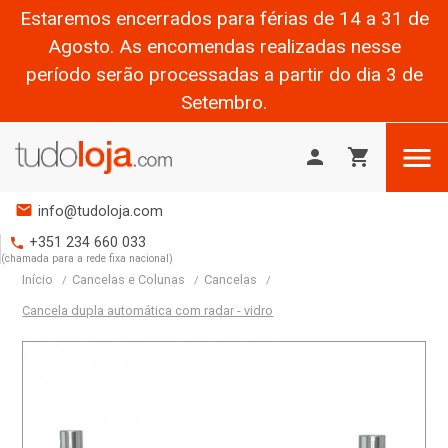
Estaremos encerrados para férias de 14 a 31 de
Agosto. As encomendas realizadas nesse
período serão processadas a partir do dia 3 de
Setembro.

person
shopping_cart
mail
info@tudoloja.com
+351 234 660 033
phone
(chamada para a rede fixa nacional)
Início
Cancelas e Colunas
Cancelas
Cancela dupla automática com radar - vidro