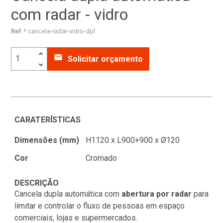
com radar - vidro
Ref.ª
cancela-radar-vidro-dpl
email
Solicitar orçamento
CARATERÍSTICAS
Dimensões (mm)
H1120 x L900+900 x Ø120
Cor
Cromado
DESCRIÇÃO
Cancela dupla automática com
abertura por radar
para
limitar e controlar o fluxo de pessoas em espaço
comerciais, lojas e supermercados.