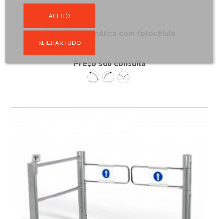
ACEITO
Cancela automática com fotocélula
REJEITAR TUDO
Preço sob consulta
Esquerda
Direita
Dupla