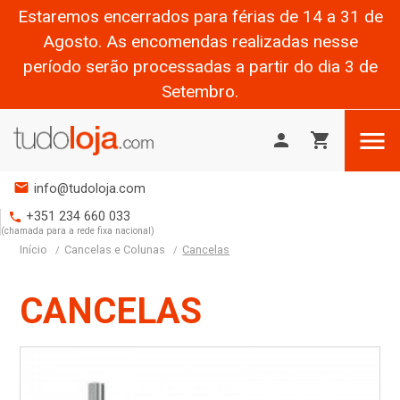
Estaremos encerrados para férias de 14 a 31 de
Agosto. As encomendas realizadas nesse
período serão processadas a partir do dia 3 de
Setembro.

person
shopping_cart
mail
info@tudoloja.com
+351 234 660 033
phone
(chamada para a rede fixa nacional)
Início
Cancelas e Colunas
Cancelas
CANCELAS