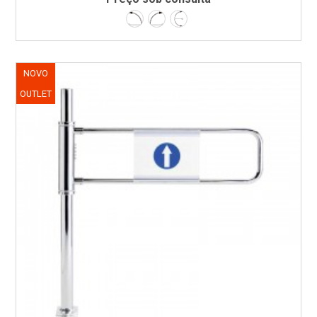
Esquerda
Direita
Bidireccional
NOVO
OUTLET