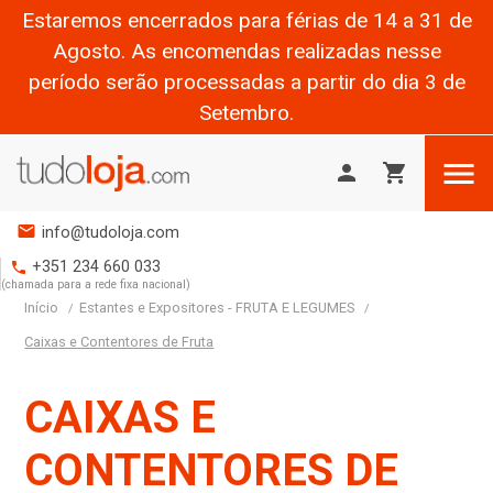
Estaremos encerrados para férias de 14 a 31 de
Agosto. As encomendas realizadas nesse
período serão processadas a partir do dia 3 de
Setembro.

person
shopping_cart
mail
info@tudoloja.com
+351 234 660 033
phone
(chamada para a rede fixa nacional)
Início
Estantes e Expositores - FRUTA E LEGUMES
Caixas e Contentores de Fruta
CAIXAS E
CONTENTORES DE