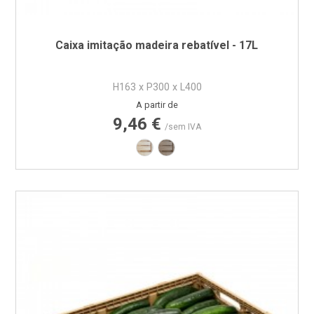
Caixa imitação madeira rebatível - 17L
H163 x P300 x L400
Preço
A partir de
9,46 €
/sem IVA
Imitação Madeira - Castanho Claro
Imitação Madeira - Castanho 