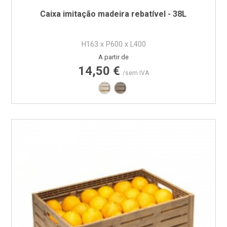
Caixa imitação madeira rebatível - 38L
H163 x P600 x L400
Preço
A partir de
14,50 €
/sem IVA
Imitação Madeira - Castanho Claro
Imitação Madeira - Castanho 