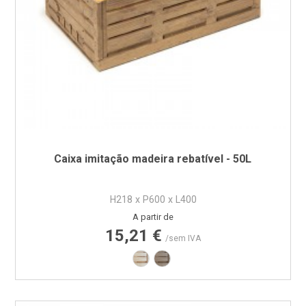
Caixa imitação madeira rebatível - 50L
H218 x P600 x L400
Preço
A partir de
15,21 €
/sem IVA
Imitação Madeira - Castanho Claro
Imitação Madeira - Castanho 