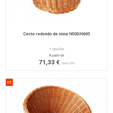
Cesto redondo de vime H500/H600
+ opções
Preço
A partir de
71,33 €
/sem IVA
KIT