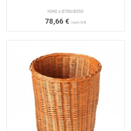
H340 x Ø700/Ø350
Preço
78,66 €
/sem IVA