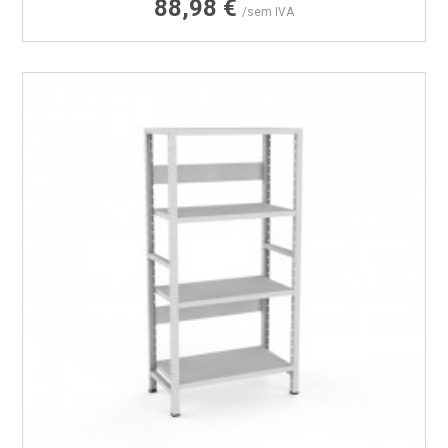
Preço
88,98 €
/sem IVA