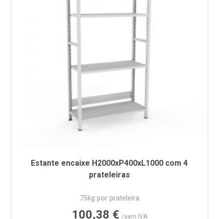
Estante encaixe H2000xP400xL1000 com 4
prateleiras
75kg por prateleira
Preço
100,38 €
/sem IVA