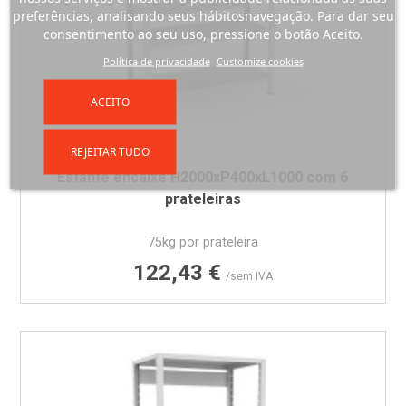
preferências, analisando seus hábitosnavegação. Para dar seu
consentimento ao seu uso, pressione o botão Aceito.
Política de privacidade
Customize cookies
ACEITO
REJEITAR TUDO
Estante encaixe H2000xP400xL1000 com 6
prateleiras
75kg por prateleira
Preço
122,43 €
/sem IVA