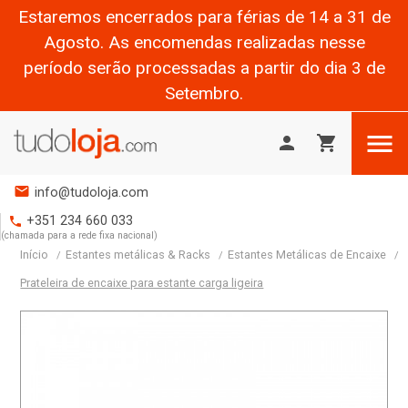
Estaremos encerrados para férias de 14 a 31 de
Agosto. As encomendas realizadas nesse
período serão processadas a partir do dia 3 de
Setembro.

person
shopping_cart
mail
info@tudoloja.com
+351 234 660 033
phone
(chamada para a rede fixa nacional)
Início
Estantes metálicas & Racks
Estantes Metálicas de Encaixe
Prateleira de encaixe para estante carga ligeira