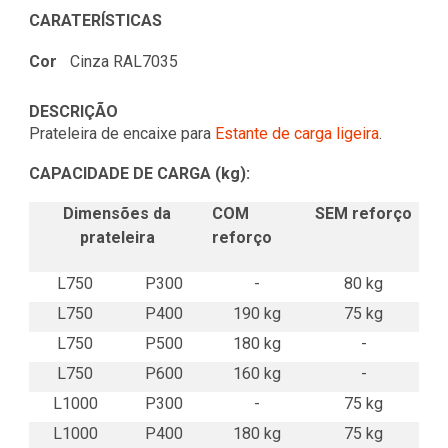
CARATERÍSTICAS
Cor
Cinza RAL7035
DESCRIÇÃO
Prateleira de encaixe para
Estante de carga ligeira
.
CAPACIDADE DE CARGA (kg):
Dimensões da
COM
SEM reforço
prateleira
reforço
L750
P300
-
80 kg
L750
P400
190 kg
75 kg
L750
P500
180 kg
-
L750
P600
160 kg
-
L1000
P300
-
75 kg
L1000
P400
180 kg
75 kg