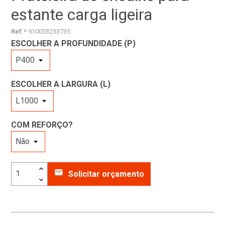
estante carga ligeira
Ref.ª
910053233735
ESCOLHER A PROFUNDIDADE (P)
ESCOLHER A LARGURA (L)
COM REFORÇO?
email
Solicitar orçamento