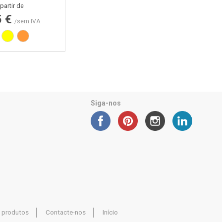
Preço
partir de
5 €
/sem IVA
anco
Amarelo
Laranja
Siga-nos
 produtos
Contacte-nos
Início