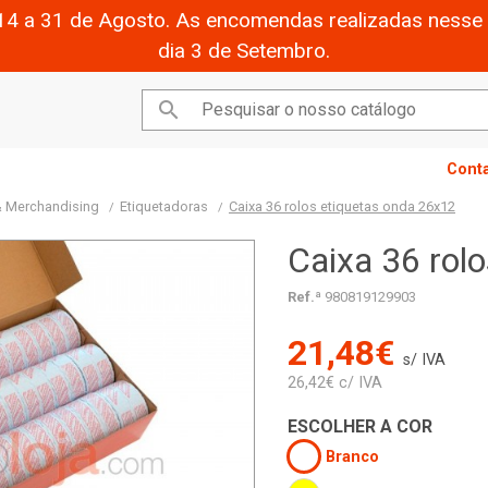
14 a 31 de Agosto. As encomendas realizadas nesse 
dia 3 de Setembro.

Cont
 & Merchandising
Etiquetadoras
Caixa 36 rolos etiquetas onda 26x12
Caixa 36 rol
Ref.ª
980819129903
21,48€
s/ IVA
26,42€ c/ IVA
ESCOLHER A COR
Branco