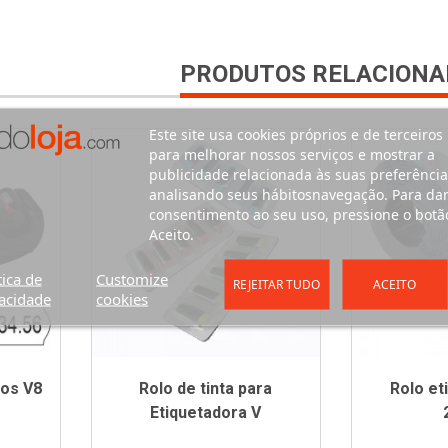
PRODUTOS RELACIONA
Este site usa cookies próprios e de terceiros
para melhorar nossos serviços e mostrar a
publicidade relacionada às suas preferência
analisando seus hábitosnavegação. Para da
consentimento ao seu uso, pressione o botã
Aceito.
tica de
Customize
REJEITAR TUDO
ACEITO
acidade
cookies
tos V8
Rolo de tinta para
Rolo et
Etiquetadora V