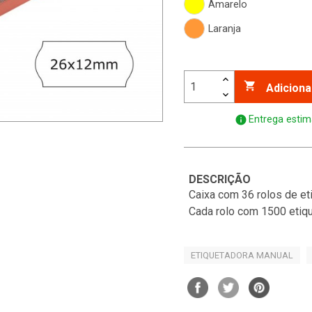
Amarelo
Laranja

Adiciona
info
Entrega estim
DESCRIÇÃO
Caixa com 36 rolos de et
Cada rolo com 1500 etiqu
ETIQUETADORA MANUAL