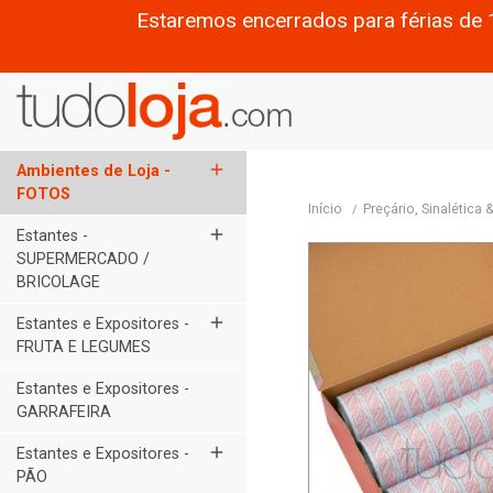
Estaremos encerrados para férias de 
add
Ambientes de Loja -
FOTOS
Início
Preçário, Sinalética
add
Estantes -
SUPERMERCADO /
BRICOLAGE
add
Estantes e Expositores -
FRUTA E LEGUMES
Estantes e Expositores -
GARRAFEIRA
add
Estantes e Expositores -
PÃO