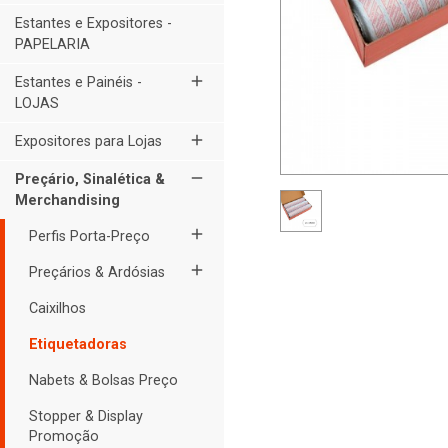
Estantes e Expositores -
PAPELARIA
add
Estantes e Painéis -
LOJAS
add
Expositores para Lojas
remove
Preçário, Sinalética &
Merchandising
add
Perfis Porta-Preço
add
Preçários & Ardósias
Caixilhos
Etiquetadoras
Nabets & Bolsas Preço
Stopper & Display
Promoção