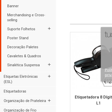
Banner
Merchandising e Cross-
selling
add
Suporte Folhetos
Poster Stand
Decoração Paletes
Cavaletes & Quadros
add
Sinalética Suspensa
Polí
priv
add
Etiquetas Eletrónicas
(ESL)
Etiquetadoras
Etiquetadora 8 Dígi
add
Organização de Prateleira
L1
Organização de Frio