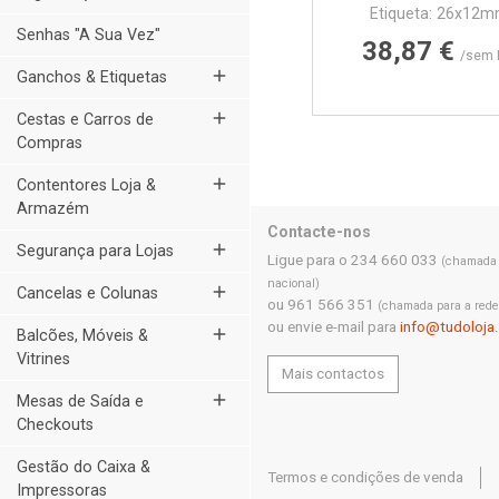
Etiqueta: 26x12
Senhas "A Sua Vez"
Preço
38,87 €
/sem 
add
Ganchos & Etiquetas
add
Cestas e Carros de
Compras
add
Contentores Loja &
Armazém
Contacte-nos
add
Segurança para Lojas
Ligue para o 234 660 033
(chamada p
nacional)
add
Cancelas e Colunas
ou 961 566 351
(chamada para a rede
ou envie e-mail para
info@tudoloja
add
Balcões, Móveis &
Vitrines
Mais contactos
add
Mesas de Saída e
Checkouts
Gestão do Caixa &
Termos e condições de venda
Impressoras