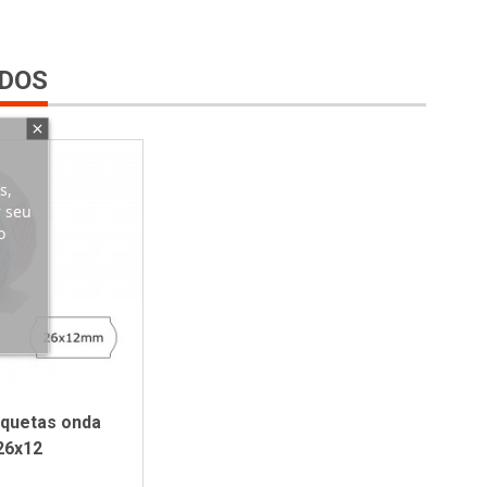
DOS
s,
r seu
o
iquetas onda
26x12