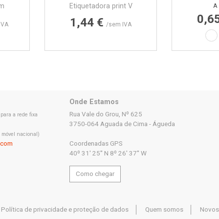
mm
Etiquetadora print V
A 
0,6
Preço
1,44 €
IVA
/sem IVA
Br
Onde Estamos
Rua Vale do Grou, Nº 625
ara a rede fixa
3750-064 Aguada de Cima - Águeda
 móvel nacional)
.com
Coordenadas GPS
40º 31' 25'' N 8º 26' 37'' W
Como chegar
Política de privacidade e proteção de dados
Quem somos
Novos