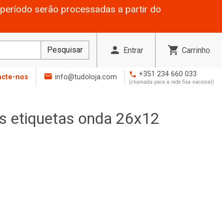
período serão processadas a partir do
person
shopping_cart
Pesquisar
Entrar
Carrinho
+351 234 660 033
phone
mail
acte-nos
info@tudoloja.com
(chamada para a rede fixa nacional)
os etiquetas onda 26x12