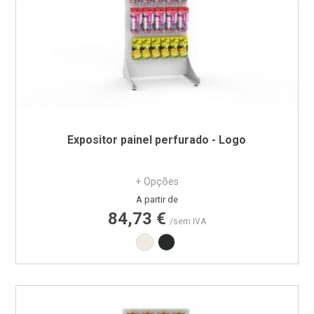
Expositor painel perfurado - Logo
+ Opções
Preço
A partir de
84,73 €
/sem IVA
Branco RAL9010
Preto RAL9005