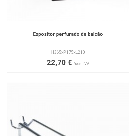
Expositor perfurado de balcão
H365xP175xL210
Preço
22,70 €
/sem IVA