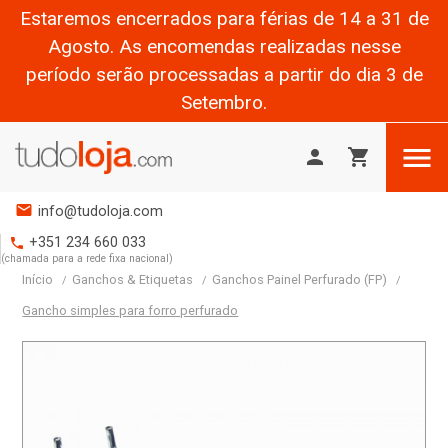
Estaremos encerrados para férias de 14 a 31 de
Agosto. As encomendas realizadas nesse
período serão processadas a partir do dia 3 de
Setembro.

person
shopping_cart
mail
info@tudoloja.com
+351 234 660 033
phone
(chamada para a rede fixa nacional)
Início
Ganchos & Etiquetas
Ganchos Painel Perfurado (FP)
Gancho simples para forro perfurado