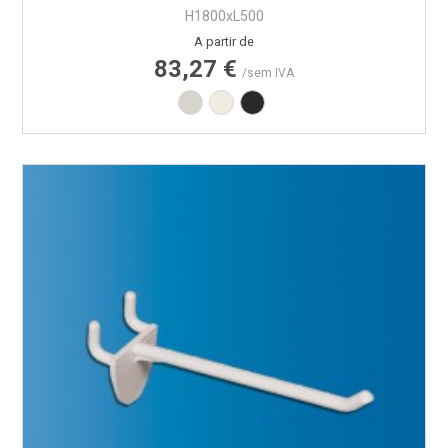
H1800xL500
Preço
A partir de
83,27 €
/sem IVA
Branco RAL9002
Branco RAL9010
Preto RAL9005