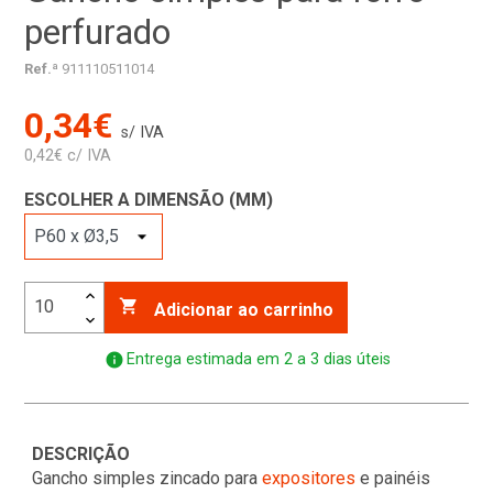
perfurado
Ref.ª
911110511014
0,34€
s/ IVA
0,42€ c/ IVA
ESCOLHER A DIMENSÃO (MM)

Adicionar ao carrinho
info
Entrega estimada em 2 a 3 dias úteis
DESCRIÇÃO
Gancho simples zincado para
expositores
e painéis