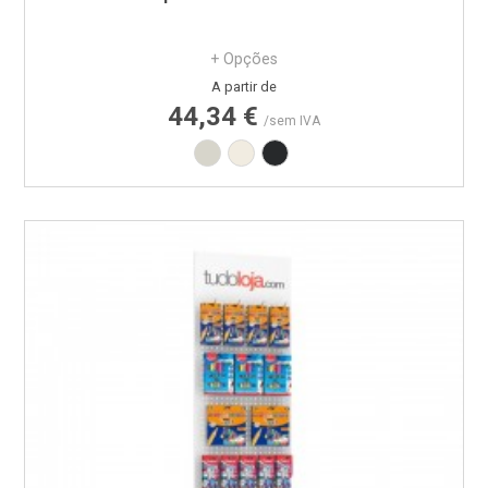
+ Opções
Preço
A partir de
44,34 €
/sem IVA
Branco RAL9002
Branco RAL9010
Preto RAL9005