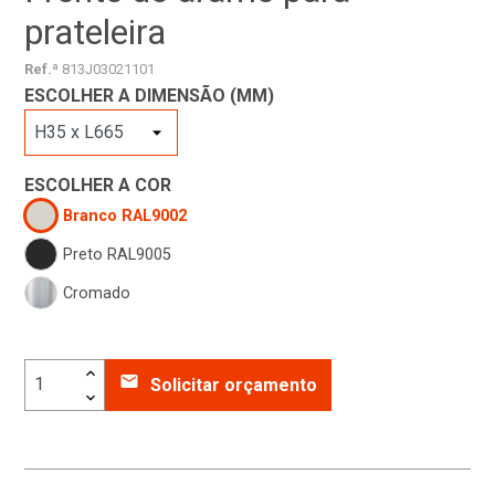
prateleira
Ref.ª
813J03021101
ESCOLHER A DIMENSÃO (MM)
ESCOLHER A COR
Branco RAL9002
Preto RAL9005
Cromado
email
Solicitar orçamento