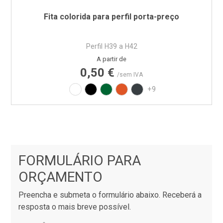
Fita colorida para perfil porta-preço
Perfil H39 a H42
Preço
A partir de
0,50 €
/sem IVA
Branco
Preto
Verde RAL6029
Laranja RAL2004
Cinza RAL7016
+9
FORMULÁRIO PARA
ORÇAMENTO
Preencha e submeta o formulário abaixo. Receberá a
resposta o mais breve possível.