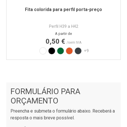
Fita colorida para perfil porta-preço
Perfil H39 a H42
Preço
A partir de
0,50 €
/sem IVA
Branco
Preto
Verde RAL6029
Laranja RAL2004
Cinza RAL7016
+9
FORMULÁRIO PARA
ORÇAMENTO
Preencha e submeta o formulário abaixo. Receberá a
resposta o mais breve possível.