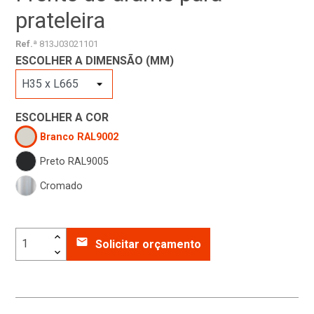
prateleira
Ref.ª
813J03021101
ESCOLHER A DIMENSÃO (MM)
ESCOLHER A COR
Branco RAL9002
Preto RAL9005
Cromado
email
Solicitar orçamento