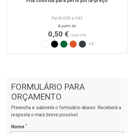
Fita colorida para perfil porta-preço
Perfil H39 a H42
Preço
A partir de
0,50 €
/sem IVA
Branco
Preto
Verde RAL6029
Laranja RAL2004
Cinza RAL7016
+9
FORMULÁRIO PARA
ORÇAMENTO
Preencha e submeta o formulário abaixo. Receberá a
resposta o mais breve possível.
*
Nome