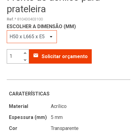
prateleira
Ref.ª
810430403100
ESCOLHER A DIMENSÃO (MM)
email
Solicitar orçamento
CARATERÍSTICAS
Material
Acrílico
Espessura (mm)
5 mm
Cor
Transparente