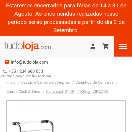
Estaremos encerrados para férias de 14 a 31 de
Agosto. As encomendas realizadas nesse
período serão processadas a partir do dia 3 de
Setembro.

person
shopping_cart
mail
info@tudoloja.com
+351 234 660 033
phone
(chamada para a rede fixa nacional)
Início
Cestas e Carros de Compras
Carrinhos de Compras
Carros Cash & Brico
Carro cash ST 5R - 1000kg - ZINCADO