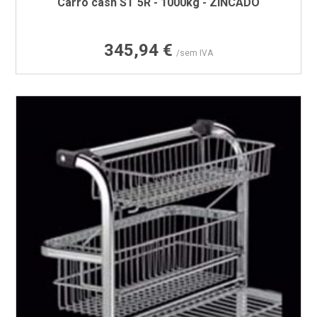
Carro cash ST 5R - 1000kg - ZINCADO
Preço
345,94 €
/sem IVA