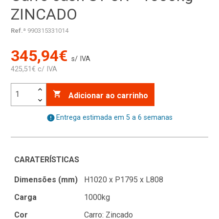
ZINCADO
Ref.ª
990315331014
345,94€
s/ IVA
425,51€ c/ IVA

Adicionar ao carrinho
error
Entrega estimada em 5 a 6 semanas
CARATERÍSTICAS
Dimensões (mm)
H1020 x P1795 x L808
Carga
1000kg
Cor
Carro: Zincado