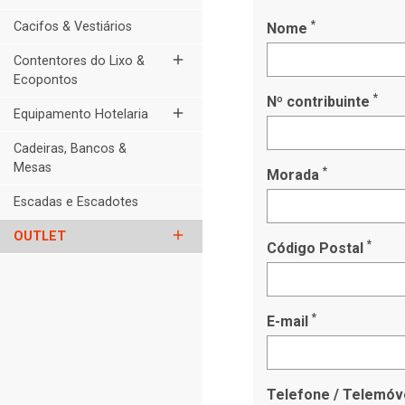
*
Cacifos & Vestiários
Nome
add
Contentores do Lixo &
Ecopontos
*
Nº contribuinte
add
Equipamento Hotelaria
Cadeiras, Bancos &
Mesas
*
Morada
Escadas e Escadotes
add
OUTLET
*
Código Postal
*
E-mail
Telefone / Telemóv