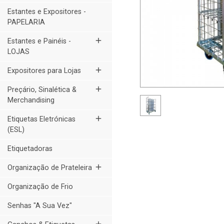
Estantes e Expositores -
PAPELARIA
add
Estantes e Painéis -
LOJAS
add
Expositores para Lojas
add
Preçário, Sinalética &
Merchandising
add
Etiquetas Eletrónicas
(ESL)
Etiquetadoras
add
Organização de Prateleira
Organização de Frio
Senhas "A Sua Vez"