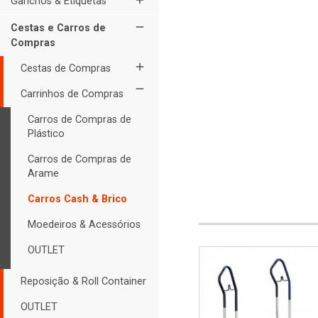
add
Ganchos & Etiquetas
remove
Cestas e Carros de
Compras
add
Cestas de Compras
remove
Carrinhos de Compras
Carros de Compras de
Plástico
Carros de Compras de
Arame
Carros Cash & Brico
Moedeiros & Acessórios
OUTLET
Reposição & Roll Container
OUTLET