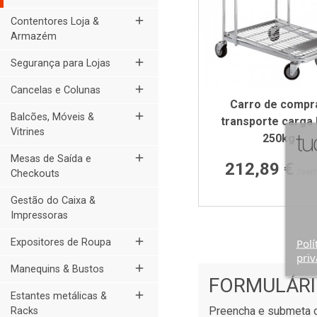
add
Contentores Loja &
Armazém
add
Segurança para Lojas
add
Cancelas e Colunas
Carro de compr
add
Balcões, Móveis &
transporte carga 
Vitrines
250kg
add
Mesas de Saída e
Preço
212,89 €
/sem
Checkouts
Gestão do Caixa &
Impressoras
add
Polí
Expositores de Roupa
priv
add
Manequins & Bustos
FORMULÁRI
add
Estantes metálicas &
Preencha e submeta o
Racks