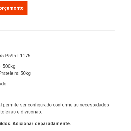
r orçamento
55 P595 L1176
: 500kg
Prateleira: 50kg
ado
al permite ser configurado conforme as necessidades
eleiras e divisórias.
uídos. Adicionar separadamente.