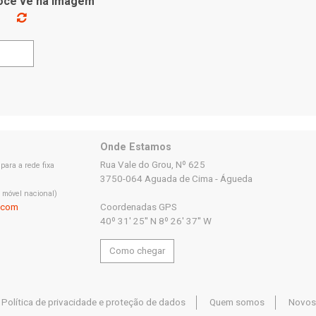
você vê na imagem
Onde Estamos
Rua Vale do Grou, Nº 625
ara a rede fixa
3750-064 Aguada de Cima - Águeda
 móvel nacional)
.com
Coordenadas GPS
40º 31' 25'' N 8º 26' 37'' W
Como chegar
Política de privacidade e proteção de dados
Quem somos
Novos