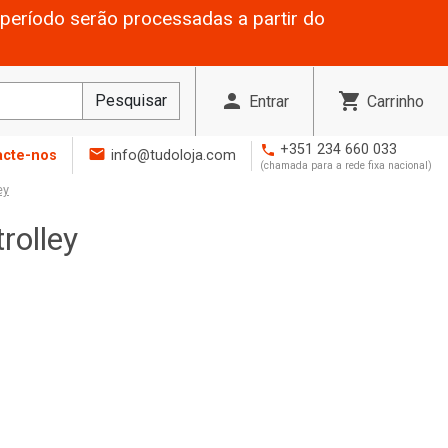
período serão processadas a partir do
person
shopping_cart
Pesquisar
Entrar
Carrinho
+351 234 660 033
phone
mail
acte-nos
info@tudoloja.com
(chamada para a rede fixa nacional)
ey
rolley