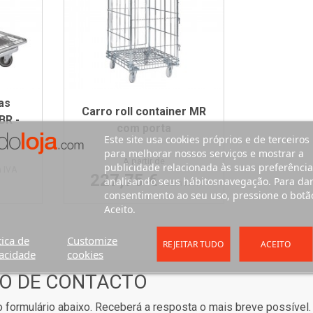
as
Carro roll container MR
BR -
com porta
Este site usa cookies próprios e de terceiros
para melhorar nossos serviços e mostrar a
Preço
A partir de
publicidade relacionada às suas preferência
 IVA
227,75 €
analisando seus hábitosnavegação. Para da
/sem IVA
consentimento ao seu uso, pressione o botã
Aceito.
tica de
Customize
REJEITAR TUDO
ACEITO
acidade
cookies
O DE CONTACTO
 formulário abaixo. Receberá a resposta o mais breve possível.