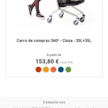
Carro de compras 360º - Cinza - 35L+35L
Preço
A partir de
153,80 €
/sem IVA
Vermelho RAL3020
Amarelo RAL1003
Laranja RAL2008
Azul RAL5005
Verde RAL6018
Contacte-nos