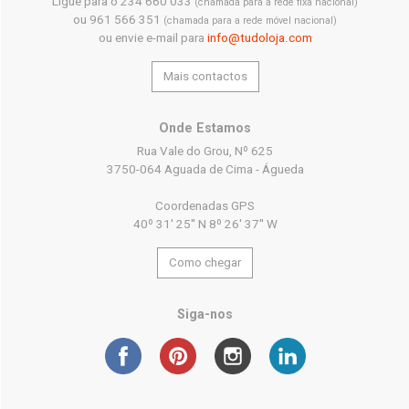
Ligue para o 234 660 033
(chamada para a rede fixa nacional)
ou 961 566 351
(chamada para a rede móvel nacional)
ou envie e-mail para
info@tudoloja.com
Mais contactos
Onde Estamos
Rua Vale do Grou, Nº 625
3750-064 Aguada de Cima - Águeda
Coordenadas GPS
40º 31' 25'' N 8º 26' 37'' W
Como chegar
Siga-nos