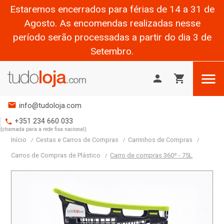
Estaremos encerrados para férias de 14 a 31 de
Agosto. As encomendas realizadas nesse
período serão processadas a partir do dia 3 de
Setembro.

person
shopping_cart
mail
info@tudoloja.com
+351 234 660 033
phone
(chamada para a rede fixa nacional)
Início
Cestas e Carros de Compras
Carrinhos de Compras
Carros de Compras de Plástico
Carro de compras 360º - 75L