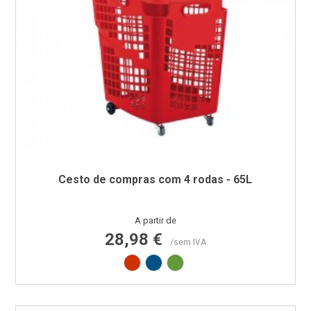
Cesto de compras com 4 rodas - 65L
Preço
A partir de
28,98 €
/sem IVA
Vermelho RAL3020
Azul RAL5005
Verde RAL6018