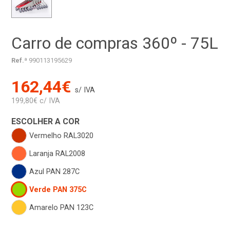
Carro de compras 360º - 75L
Ref.ª
990113195629
162,44€
s/ IVA
199,80€ c/ IVA
ESCOLHER A COR
Vermelho RAL3020
Laranja RAL2008
Azul PAN 287C
Verde PAN 375C
Amarelo PAN 123C