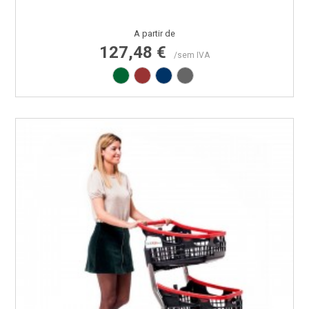
Preço
A partir de
127,48 €
/sem IVA
Verde RAL6029
Vermelho RAL3000
Azul RAL5002
Cinza RAL7015