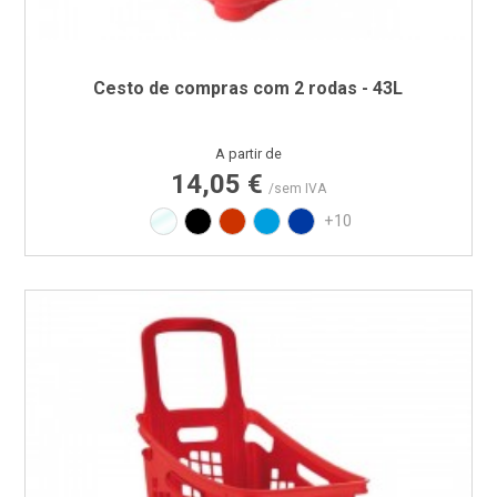
Cesto de compras com 2 rodas - 43L
Preço
A partir de
14,05 €
/sem IVA
Translúcido
Preto
Vermelho RAL3020
Azul PAN 299C
Azul PAN 293C
+10