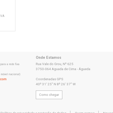
IVA
Onde Estamos
Rua Vale do Grou, Nº 625
ara a rede fixa
3750-064 Aguada de Cima - Águeda
 móvel nacional)
.com
Coordenadas GPS
40º 31' 25'' N 8º 26' 37'' W
Como chegar