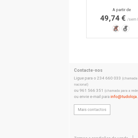
Preço
A partir de
49,74 €
/sem 
Não
Sim
Contacte-nos
Ligue para o 234 660 033
(chamada p
nacional)
ou 961 566 351
(chamada para a rede
ou envie e-mail para
info@tudoloja
Mais contactos