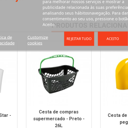
para melhorar nossos serviços e mostrar a
publicidade relacionada às suas preferência
analisando seus hábitosnavegação. Para da
consentimento ao seu uso, pressione o botã
Aceito.
PRODUTOS RELACIONA
tica de
Customize
REJEITAR TUDO
ACEITO
acidade
cookies
Cesta de compras
tar -
Cesta de
supermercado - Preto -
peg
26L