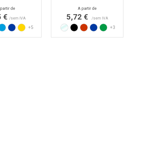
Preço
Preço
partir de
A partir de
5 €
5,72 €
/sem IVA
/sem IVA
rmelho RAL3020
Azul PAN 299C
Azul PAN 293C
Amarelo PAN 012C
Transparente
Preto
Vermelho RAL3020
Azul PAN 293C
Verde PAN 347C
+5
+3