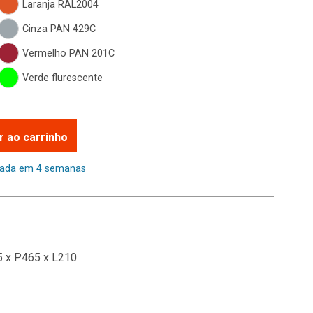
Laranja RAL2004
Cinza PAN 429C
Vermelho PAN 201C
Verde flurescente
r ao carrinho
mada em 4 semanas
 x P465 x L210