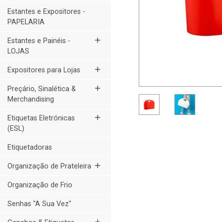
Estantes e Expositores -
PAPELARIA
add
Estantes e Painéis -
LOJAS
add
Expositores para Lojas
add
Preçário, Sinalética &
Merchandising
add
Etiquetas Eletrónicas
(ESL)
Etiquetadoras
add
Organização de Prateleira
Organização de Frio
Senhas "A Sua Vez"