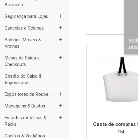
Armazém
add
Segurança para Lojas
add
Cancelas e Colunas
add
Polí
Balcões, Móveis &
priv
Vitrines
add
Mesas de Saída e
Checkouts
Gestão do Caixa &
Impressoras
add
Expositores de Roupa
add
Manequins & Bustos
add
Estantes metálicas &
Cesta de compras S
Racks
15L
Cacifos & Vestiários