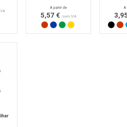
Preço
A partir de
A 
IVA
5,57 €
3,9
/sem IVA
Vermelho RAL3020
Azul PAN 293C
Verde PAN 347C
Amarelo PAN 012C
Preto
Ve
lhar