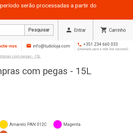
período serão processadas a partir do
person
shopping_cart
Pesquisar
Entrar
Carrinho
+351 234 660 033
phone
mail
acte-nos
info@tudoloja.com
(chamada para a rede fixa nacional)
ompras com pegas - 15L
mpras com pegas - 15L
Amarelo PAN 012C
Magenta