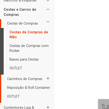
add
Ganchos & Etiquetas
remove
Cestas e Carros de
Compras
remove
Cestas de Compras
Cestas de Compras de
Mão
Cestas de Compras com
Rodas
Bases para Cestas
OUTLET
add
Carrinhos de Compras
Reposição & Roll Container
OUTLET
add
Contentores Loja &