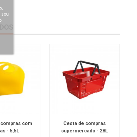
s,
r seu
o
DOS
 compras com
Cesta de compras
as - 5,5L
supermercado - 28L