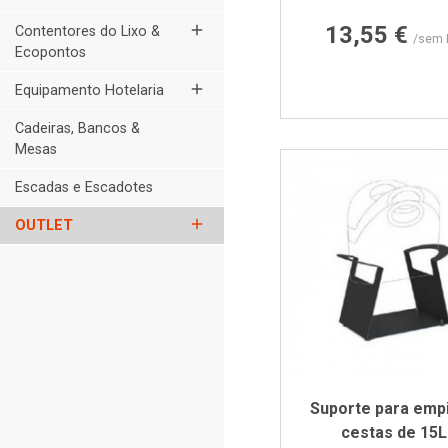
Preço
13,55 €
add
Contentores do Lixo &
/sem 
Ecopontos
add
Equipamento Hotelaria
Cadeiras, Bancos &
Mesas
Escadas e Escadotes
add
OUTLET
Suporte para empi
cestas de 15L