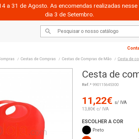
14 a 31 de Agosto. As encomendas realizadas nesse 
dia 3 de Setembro.

Cont
 Compras
Cestas de Compras
Cestas de Compras de Mão
Cesta de c
Cesta de co
Ref.ª
990115645300
11,22€
s/ IVA
13,80€ c/ IVA
ESCOLHER A COR
Preto