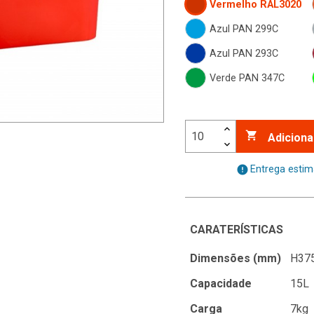
Vermelho RAL3020
Azul PAN 299C
Azul PAN 293C
Verde PAN 347C

Adiciona
error
Entrega esti
CARATERÍSTICAS
Dimensões (mm)
H375
Capacidade
15L
Carga
7kg