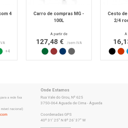
com 4
Carro de compras MG -
Cesto de
100L
2/4 ro
Preço
A partir de
A 
127,48 €
16,1
IVA
/sem IVA
L3020
N 299C
 PAN 293C
Verde PAN 347C
Verde RAL6029
Vermelho RAL3000
Azul RAL5002
Cinza RAL7015
Preto
Ve
+4
Onde Estamos
Rua Vale do Grou, Nº 625
ara a rede fixa
3750-064 Aguada de Cima - Águeda
 móvel nacional)
.com
Coordenadas GPS
40º 31' 25'' N 8º 26' 37'' W