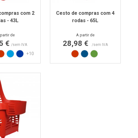
 compras com 2
Cesto de compras com 4
as - 43L
rodas - 65L
Preço
Preço
partir de
A partir de
5 €
28,98 €
/sem IVA
/sem IVA
ido
to
Vermelho RAL3020
Azul PAN 299C
Azul PAN 293C
Vermelho RAL3020
Azul RAL5005
Verde RAL6018
+10