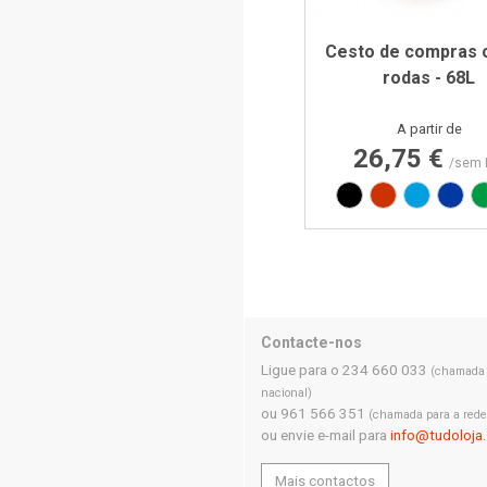
Cesto de compras 
rodas - 68L
Preço
A partir de
26,75 €
/sem 
Preto
Vermelho RA
Azul PA
Azul
Contacte-nos
Ligue para o 234 660 033
(chamada p
nacional)
ou 961 566 351
(chamada para a rede
ou envie e-mail para
info@tudoloja
Mais contactos