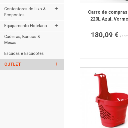
add
Contentores do Lixo &
Carro de compras
Ecopontos
220L Azul_Verme
add
Equipamento Hotelaria
Preço
180,09 €
/sem
Cadeiras, Bancos &
Mesas
Escadas e Escadotes
add
OUTLET