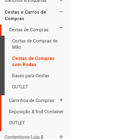
add
Ganchos & Etiquetas
remove
Cestas e Carros de
Compras
remove
Cestas de Compras
Cestas de Compras de
Mão
Cestas de Compras
com Rodas
Bases para Cestas
OUTLET
add
Carrinhos de Compras
Reposição & Roll Container
OUTLET
add
Contentores Loja &