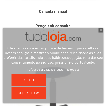
Cancela manual
Preço sob consulta
Esquerda
Direita
Bidireccional
Este site usa cookies próprios e de terceiros para melhorar
nossos serviços e mostrar a publicidade relacionada às suas
preferências, analisando seus hábitosnavegação. Para dar seu
consentimento ao seu uso, pressione o botão Aceito.
Política de privacidade
Customize cookies
ACEITO
REJEITAR TUDO