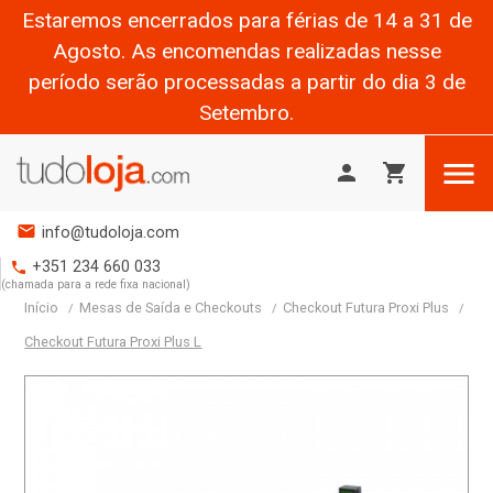
Estaremos encerrados para férias de 14 a 31 de
Agosto. As encomendas realizadas nesse
período serão processadas a partir do dia 3 de
Setembro.

person
shopping_cart
mail
info@tudoloja.com
+351 234 660 033
phone
(chamada para a rede fixa nacional)
Início
Mesas de Saída e Checkouts
Checkout Futura Proxi Plus
Checkout Futura Proxi Plus L