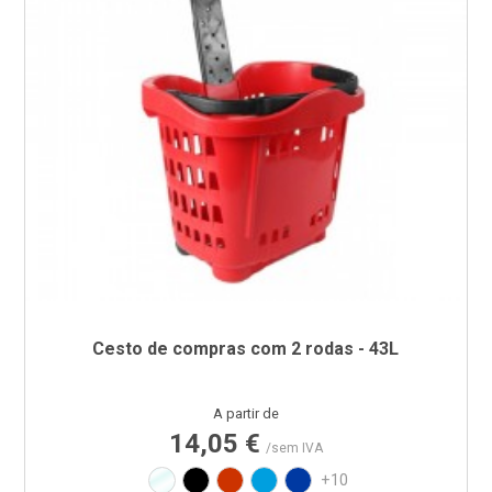
Cesto de compras com 2 rodas - 43L
Preço
A partir de
14,05 €
/sem IVA
Translúcido
Preto
Vermelho RAL3020
Azul PAN 299C
Azul PAN 293C
+10