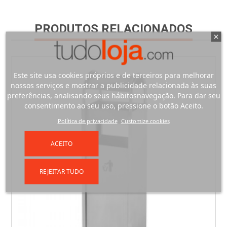
PRODUTOS RELACIONADOS
Este site usa cookies próprios e de terceiros para melhorar
nossos serviços e mostrar a publicidade relacionada às suas
preferências, analisando seus hábitosnavegação. Para dar seu
consentimento ao seu uso, pressione o botão Aceito.
Política de privacidade
Customize cookies
ACEITO
REJEITAR TUDO