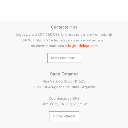
Contacte-nos
Ligue para o 234 660 033
(chamada para a rede fixa nacional)
ou 961 566 351
(chamada para a rede móvel nacional)
ou envie e-mail para
info@tudoloja.com
Mais contactos
Onde Estamos
Rua Vale do Grou, Nº 625
3750-064 Aguada de Cima - Águeda
Coordenadas GPS
40º 31' 25'' N 8º 26' 37'' W
Como chegar