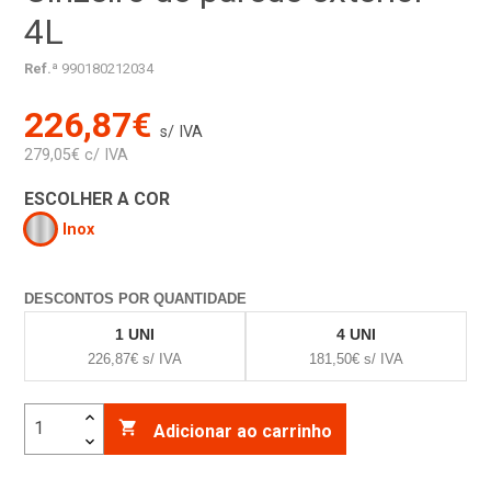
4L
Ref.ª
990180212034
226,87€
s/ IVA
279,05€ c/ IVA
ESCOLHER A COR
Inox
DESCONTOS POR QUANTIDADE
1 UNI
4 UNI
226,87€ s/ IVA
181,50€ s/ IVA

Adicionar ao carrinho