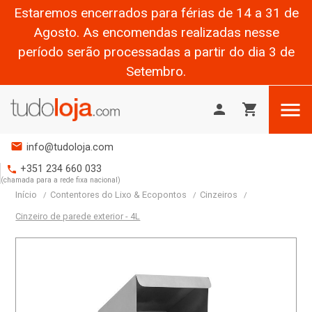
Estaremos encerrados para férias de 14 a 31 de
Agosto. As encomendas realizadas nesse
período serão processadas a partir do dia 3 de
Setembro.

person
shopping_cart
mail
info@tudoloja.com
+351 234 660 033
phone
(chamada para a rede fixa nacional)
Início
Contentores do Lixo & Ecopontos
Cinzeiros
Cinzeiro de parede exterior - 4L