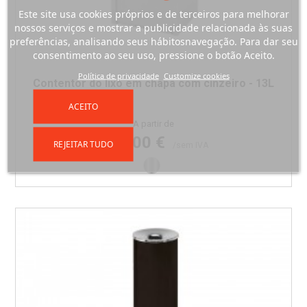
Este site usa cookies próprios e de terceiros para melhorar
nossos serviços e mostrar a publicidade relacionada às suas
preferências, analisando seus hábitosnavegação. Para dar seu
consentimento ao seu uso, pressione o botão Aceito.
Política de privacidade
Customize cookies
Contentor do lixo em chapa com cinzeiro - 13L
ACEITO
Preço
A partir de
294,00 €
REJEITAR TUDO
/sem IVA
Inox