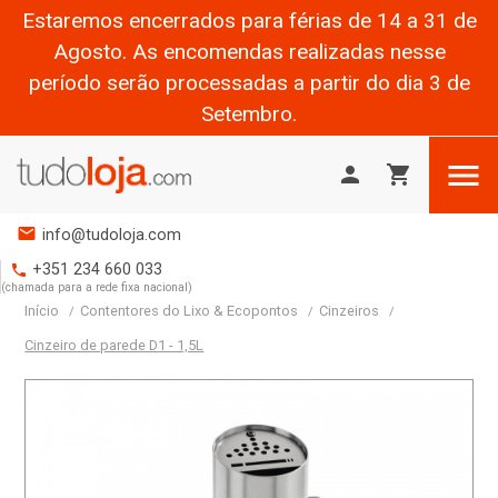
Estaremos encerrados para férias de 14 a 31 de
Agosto. As encomendas realizadas nesse
período serão processadas a partir do dia 3 de
Setembro.

person
shopping_cart
mail
info@tudoloja.com
+351 234 660 033
phone
(chamada para a rede fixa nacional)
Início
Contentores do Lixo & Ecopontos
Cinzeiros
Cinzeiro de parede D1 - 1,5L