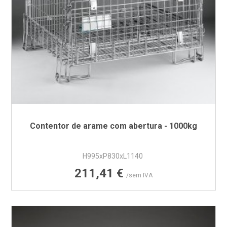
Contentor de arame com abertura - 1000kg
H995xP830xL1140
Preço
211,41 €
/sem IVA