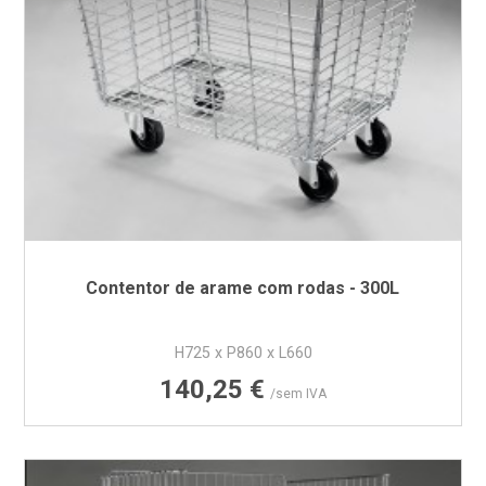
Contentor de arame com rodas - 300L
H725 x P860 x L660
Preço
140,25 €
/sem IVA