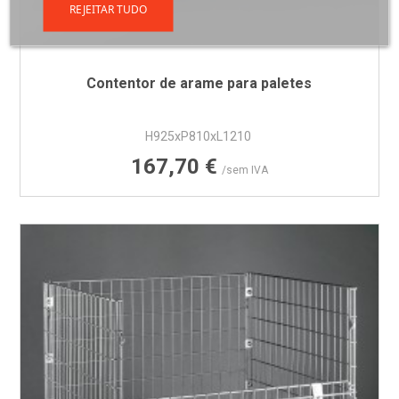
REJEITAR TUDO
Contentor de arame para paletes
H925xP810xL1210
Preço
167,70 €
/sem IVA