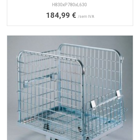
H830xP780xL630
Preço
184,99 €
/sem IVA