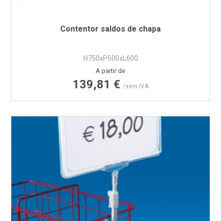
Contentor saldos de chapa
H750xP500xL600
Preço
A partir de
139,81 €
/sem IVA