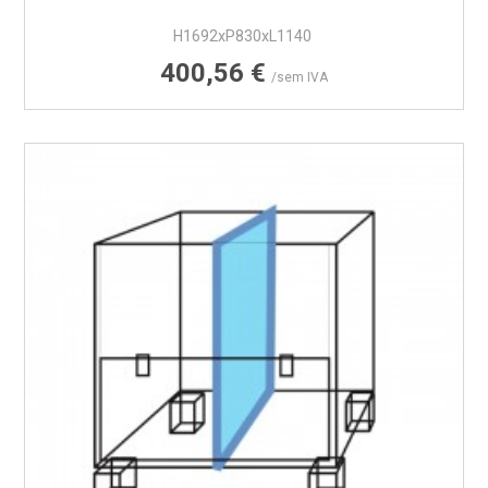
H1692xP830xL1140
Preço
400,56 €
/sem IVA