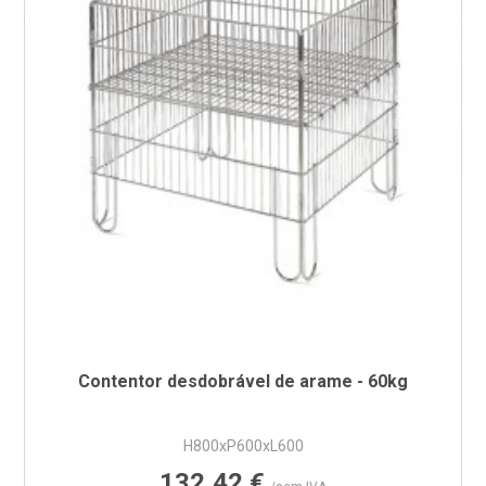
Contentor desdobrável de arame - 60kg
H800xP600xL600
Preço
132,42 €