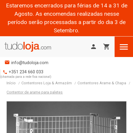
Estaremos encerrados para férias de 14 a 31 de
Agosto. As encomendas realizadas nesse
período serão processadas a partir do dia 3 de
Setembro.

person
shopping_cart
mail
info@tudoloja.com
+351 234 660 033
phone
(chamada para a rede fixa nacional)
Início
Contentores Loja & Armazém
Contentores Arame & Chapa
Contentor de arame para paletes