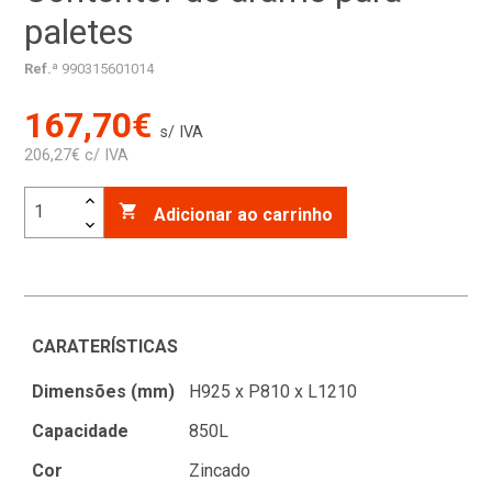
paletes
Ref.ª
990315601014
167,70€
s/ IVA
206,27€ c/ IVA

Adicionar ao carrinho
CARATERÍSTICAS
Dimensões (mm)
H925 x P810 x L1210
Capacidade
850L
Cor
Zincado