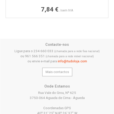
Preço
7,84 €
/sem IVA
Contacte-nos
Ligue para o 234 660 033
(chamada para a rede fixa nacional)
ou 961 566 351
(chamada para a rede móvel nacional)
ou envie e-mail para
info@tudoloja.com
Mais contactos
Onde Estamos
Rua Vale do Grou, Nº 625
3750-064 Aguada de Cima - Águeda
Coordenadas GPS
40º 31' 25'' N 8º 26' 37'' W