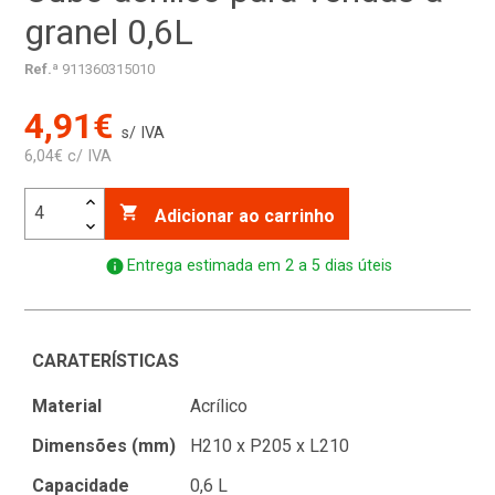
granel 0,6L
Ref.ª
911360315010
4,91€
s/ IVA
6,04€ c/ IVA

Adicionar ao carrinho
info
Entrega estimada em 2 a 5 dias úteis
CARATERÍSTICAS
Material
Acrílico
Dimensões (mm)
H210 x P205 x L210
Capacidade
0,6 L