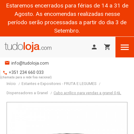
Estaremos encerrados para férias de 14 a 31 de
Agosto. As encomendas realizadas nesse
período serão processadas a partir do dia 3 de
Setembro.

person
shopping_cart
mail
info@tudoloja.com
+351 234 660 033
phone
(chamada para a rede fixa nacional)
Início
Estantes e Expositores - FRUTA E LEGUMES
Dispensadores a Granel
Cubo acrílico para vendas a granel 0,6L