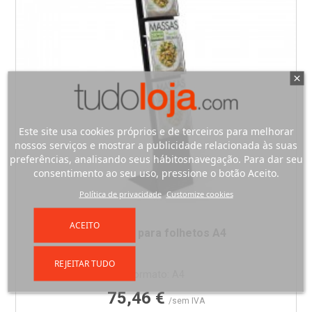
Este site usa cookies próprios e de terceiros para melhorar
nossos serviços e mostrar a publicidade relacionada às suas
preferências, analisando seus hábitosnavegação. Para dar seu
consentimento ao seu uso, pressione o botão Aceito.
Política de privacidade
Customize cookies
ACEITO
Expositor para folhetos A4
REJEITAR TUDO
Formato: A4
Preço
75,46 €
/sem IVA