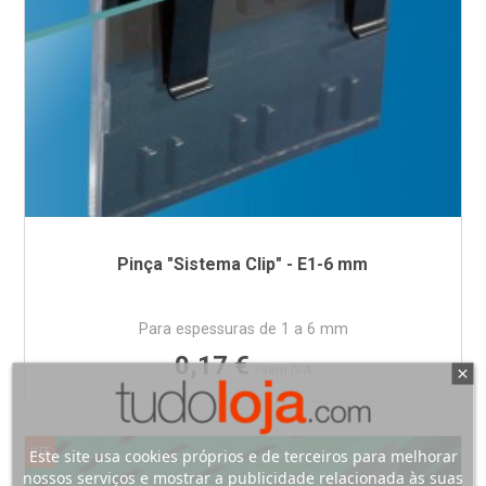
Pinça "Sistema Clip" - E1-6 mm
Para espessuras de 1 a 6 mm
Preço
0,17 €
/sem IVA
KIT
Este site usa cookies próprios e de terceiros para melhorar
nossos serviços e mostrar a publicidade relacionada às suas