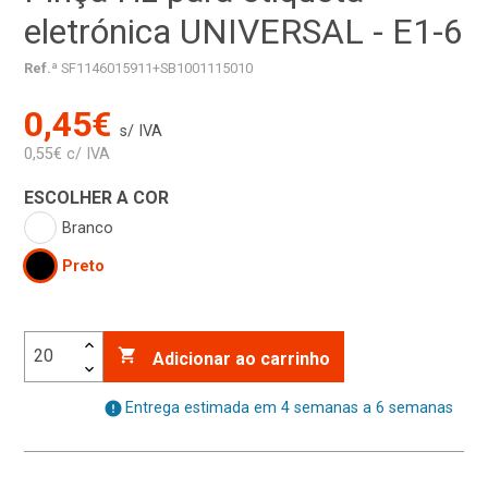
eletrónica UNIVERSAL - E1-6
Ref.ª
SF1146015911+SB1001115010
0,45€
s/ IVA
0,55€ c/ IVA
ESCOLHER A COR
Branco
Preto

Adicionar ao carrinho
error
Entrega estimada em 4 semanas a 6 semanas