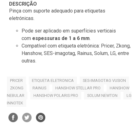
DESCRIÇÃO
Pinça com suporte adequado para etiquetas
eletrónicas.
Pode ser aplicado em superfícies verticais
com
espessuras de 1 a 6 mm
.
Compatível com etiqueta eletrónica: Pricer, Zkong,
Hanshow, SES-imagotag, Rainus, Solum, LG, entre
outras.
PRICER
ETIQUETA ELETRONICA
SES-IMAGOTAG VUSION
ZKONG
RAINUS
HANSHOW STELLAR PRO
HANSHOW
NEBULAR
HANSHOW POLARIS PRO
SOLUM NEWTON
LG
INNOTEK