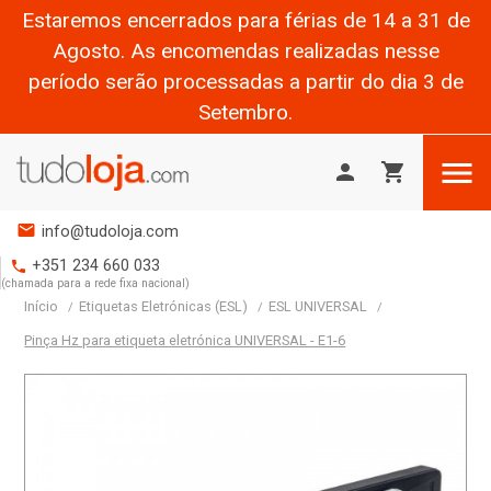
Estaremos encerrados para férias de 14 a 31 de
Agosto. As encomendas realizadas nesse
período serão processadas a partir do dia 3 de
Setembro.

person
shopping_cart
mail
info@tudoloja.com
+351 234 660 033
phone
(chamada para a rede fixa nacional)
Início
Etiquetas Eletrónicas (ESL)
ESL UNIVERSAL
Pinça Hz para etiqueta eletrónica UNIVERSAL - E1-6