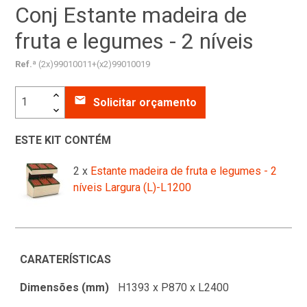
Conj Estante madeira de
fruta e legumes - 2 níveis
Ref.ª
(2x)99010011+(x2)99010019
email
Solicitar orçamento
ESTE KIT CONTÉM
2 x
Estante madeira de fruta e legumes - 2
níveis Largura (L)-L1200
CARATERÍSTICAS
Dimensões (mm)
H1393 x P870 x L2400