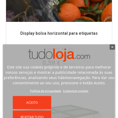
Display bolsa horizontal para etiquetas
Formato: A7, A6
Preço
A partir de
0,59 €
/sem IVA
Este site usa cookies próprios e de terceiros para melhorar
nossos serviços e mostrar a publicidade relacionada às suas
preferências, analisando seus hábitosnavegação. Para dar seu
consentimento ao seu uso, pressione o botão Aceito.
Política de privacidade
Customize cookies
ACEITO
REJEITAR TUDO