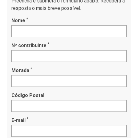
Preencha e submeta o formulário abaixo. Receberá a
resposta o mais breve possível.
*
Nome
*
Nº contribuinte
*
Morada
Código Postal
*
E-mail