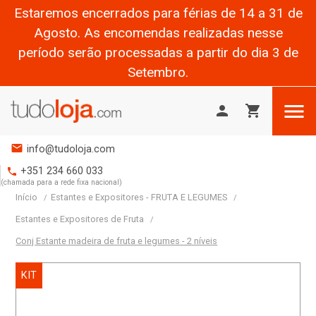
Estaremos encerrados para férias de 14 a 31 de
Agosto. As encomendas realizadas nesse
período serão processadas a partir do dia 3 de
Setembro.

person
shopping_cart
mail
info@tudoloja.com
+351 234 660 033
phone
(chamada para a rede fixa nacional)
Início
Estantes e Expositores - FRUTA E LEGUMES
Estantes e Expositores de Fruta
Conj Estante madeira de fruta e legumes - 2 níveis
KIT