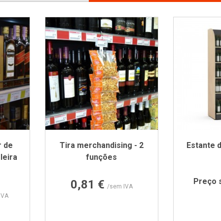
r de
Tira merchandising - 2
Estante d
leira
funções
Preço
Preço 
0,81 €
/sem IVA
IVA
AL9002
o RAL9005