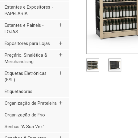
Estantes e Expositores -
PAPELARIA
add
Estantes e Painéis -
LOJAS
add
Expositores para Lojas
add
Preçário, Sinalética &
Merchandising
add
Etiquetas Eletrónicas
(ESL)
Etiquetadoras
add
Organização de Prateleira
Organização de Frio
Senhas "A Sua Vez"