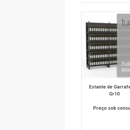
Polí
priv
Estante de Garrafe
Gr10
Preço sob consu