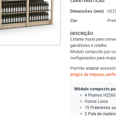
CARATERÍSTICAS
Dimensões (mm)
H225
Cor
Pret
DESCRIÇÃO
Estante mural para come
garrafeiras e retalho.
Módulo composto por com
configurações para resp
Permite adaptar acessóri
artigos de impulso
,
perfi
Módulo composto po
4 Prumos H2260
Forros Lisos
15 Prateleiras s
3 Pala de madeir