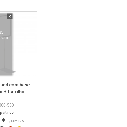
s,
r seu
o
tand com base
o + Caixilho
300-550
Preço
partir de
6 €
/sem IVA