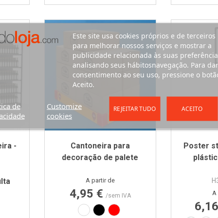
Este site usa cookies próprios e de terceiros
para melhorar nossos serviços e mostrar a
publicidade relacionada às suas preferência
analisando seus hábitosnavegação. Para da
consentimento ao seu uso, pressione o botã
Aceito.
tica de
Customize
REJEITAR TUDO
ACEITO
acidade
cookies
ira -
Cantoneira para
Poster s
decoração de palete
plástic
Preço
lta
A partir de
H
4,95 €
A 
/sem IVA
6,1
Branco
Preto
Vermelho