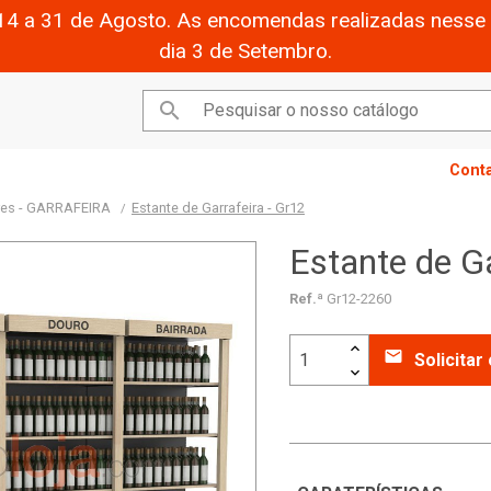
14 a 31 de Agosto. As encomendas realizadas nesse 
dia 3 de Setembro.

Cont
ores - GARRAFEIRA
Estante de Garrafeira - Gr12
Estante de Ga
Ref.ª
Gr12-2260
email
Solicita