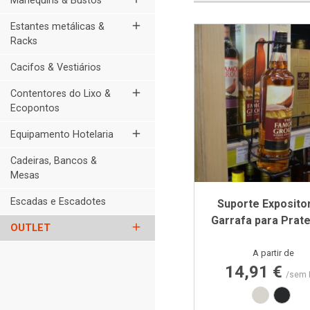
Manequins & Bustos
add
Estantes metálicas &
Racks
Cacifos & Vestiários
add
Contentores do Lixo &
Ecopontos
add
Equipamento Hotelaria
Cadeiras, Bancos &
Mesas
Escadas e Escadotes
Suporte Exposito
Garrafa para Prate
add
OUTLET
Preço
A partir de
14,91 €
/sem 
Branco R
Pret