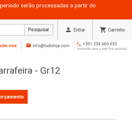
período serão processadas a partir do
person
shopping_cart
Pesquisar
Entrar
Carrinho
+351 234 660 033
phone
mail
acte-nos
info@tudoloja.com
(chamada para a rede fixa nacional)
rrafeira - Gr12
r orçamento