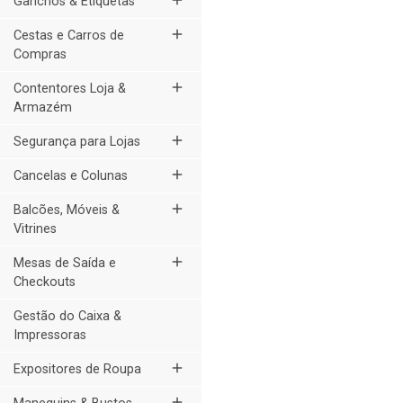
add
Ganchos & Etiquetas
add
Cestas e Carros de
Compras
add
Contentores Loja &
Armazém
add
Segurança para Lojas
add
Cancelas e Colunas
add
Balcões, Móveis &
Vitrines
add
Mesas de Saída e
Checkouts
Gestão do Caixa &
Impressoras
add
Expositores de Roupa
add