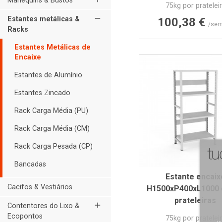
Manequins & Bustos
75kg por pratelei
Preço
remove
Estantes metálicas &
100,38 €
/sem
Racks
Estantes Metálicas de
Encaixe
Estantes de Alumínio
Estantes Zincado
Rack Carga Média (PU)
Rack Carga Média (CM)
Rack Carga Pesada (CP)
Bancadas
Estante encaix
Cacifos & Vestiários
H1500xP400xL1000 
prateleiras
add
Contentores do Lixo &
Ecopontos
75kg por pratelei