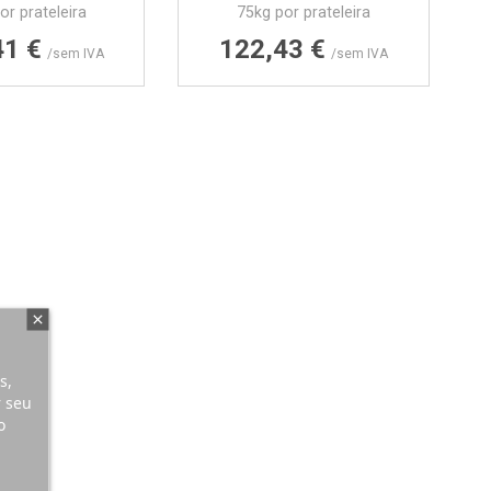
or prateleira
75kg por prateleira
Preço
Preço
41 €
122,43 €
/sem IVA
/sem IVA
s,
r seu
o