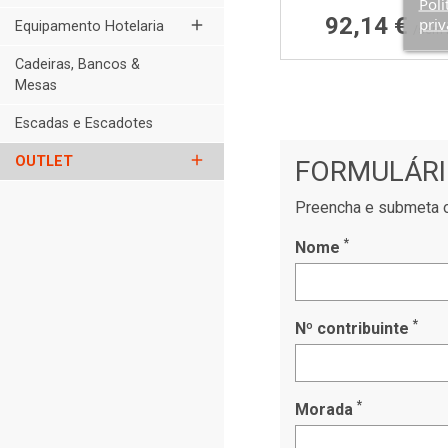
Polí
Preço
92,14 €
priv
add
Equipamento Hotelaria
/sem 
Cadeiras, Bancos &
Mesas
Escadas e Escadotes
add
OUTLET
FORMULÁRI
Preencha e submeta o
*
Nome
*
Nº contribuinte
*
Morada