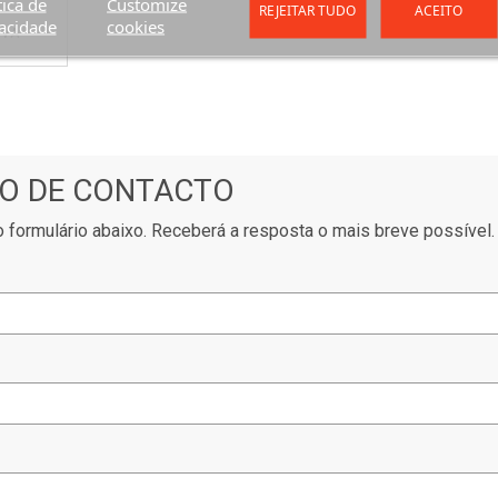
tica de
Customize
REJEITAR TUDO
ACEITO
acidade
cookies
IVA
O DE CONTACTO
 formulário abaixo. Receberá a resposta o mais breve possível.