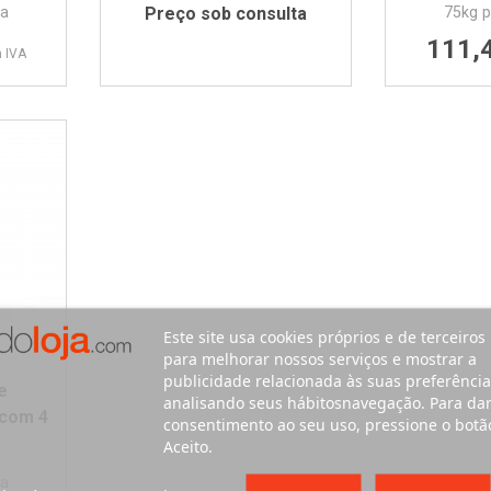
ra
Preço sob consulta
75kg p
111,
 IVA
Este site usa cookies próprios e de terceiros
para melhorar nossos serviços e mostrar a
publicidade relacionada às suas preferência
e
analisando seus hábitosnavegação. Para da
com 4
consentimento ao seu uso, pressione o botã
Aceito.
ra