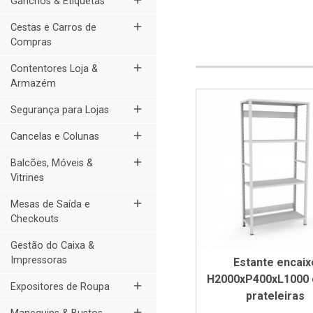
add
Ganchos & Etiquetas
add
Cestas e Carros de
Compras
add
Contentores Loja &
Armazém
add
Segurança para Lojas
add
Cancelas e Colunas
add
Balcões, Móveis &
Vitrines
add
Mesas de Saída e
Checkouts
Gestão do Caixa &
Impressoras
Estante encaix
H2000xP400xL1000 
add
Expositores de Roupa
prateleiras
add