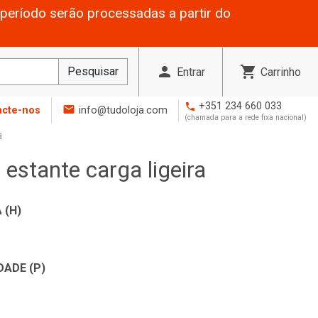
período serão processadas a partir do
person
shopping_cart
Pesquisar
Entrar
Carrinho
+351 234 660 033
phone
mail
acte-nos
info@tudoloja.com
(chamada para a rede fixa nacional)
a
 estante carga ligeira
 (H)
DADE (P)