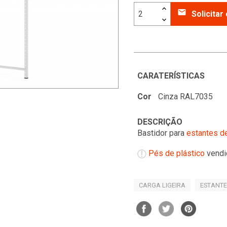
email
Solicita
CARATERÍSTICAS
Cor
Cinza RAL7035
DESCRIÇÃO
Bastidor para
estantes de
Pés de plástico
vendi
CARGA LIGEIRA
ESTANTE