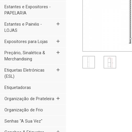
Estantes e Expositores -
PAPELARIA
add
Estantes e Painéis -
LOJAS
add
Expositores para Lojas
add
Preçário, Sinalética &
Merchandising
add
Etiquetas Eletrónicas
(ESL)
Etiquetadoras
add
Organização de Prateleira
Organização de Frio
Senhas "A Sua Vez"