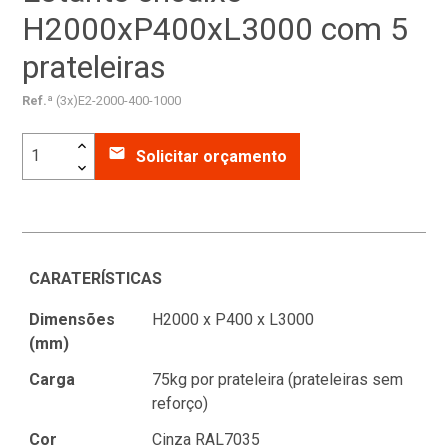
H2000xP400xL3000 com 5
prateleiras
Ref.ª
(3x)E2-2000-400-1000
email
Solicitar orçamento
CARATERÍSTICAS
Dimensões
H2000 x P400 x L3000
(mm)
Carga
75kg por prateleira (prateleiras sem
reforço)
Cor
Cinza RAL7035