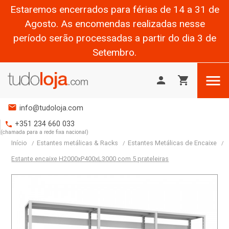
Estaremos encerrados para férias de 14 a 31 de
Agosto. As encomendas realizadas nesse
período serão processadas a partir do dia 3 de
Setembro.

person
shopping_cart
mail
info@tudoloja.com
+351 234 660 033
phone
(chamada para a rede fixa nacional)
Início
Estantes metálicas & Racks
Estantes Metálicas de Encaixe
Estante encaixe H2000xP400xL3000 com 5 prateleiras