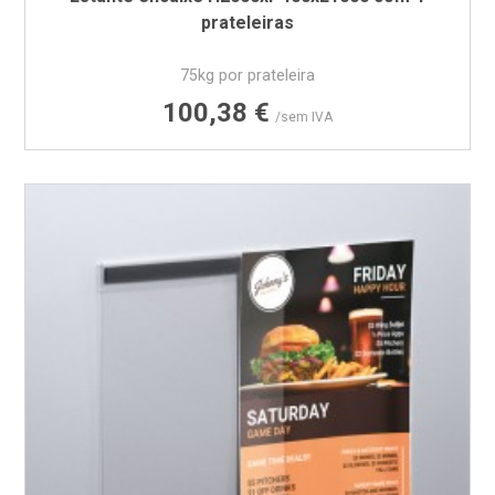
prateleiras
75kg por prateleira
Preço
100,38 €
/sem IVA