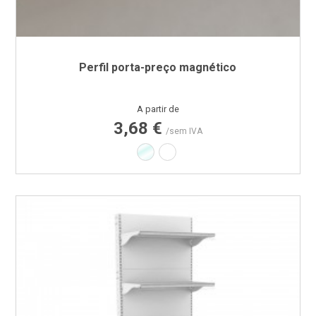
Perfil porta-preço magnético
Preço
A partir de
3,68 €
/sem IVA
Transparente
Branco