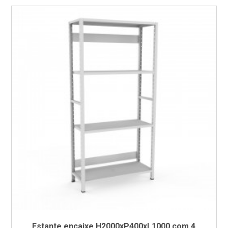
Estante encaixe H2000xP400xL1000 com 4