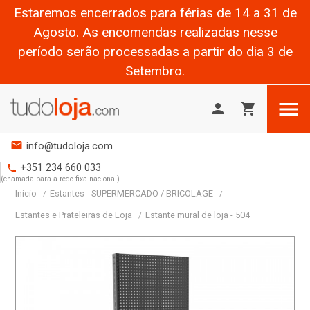
Estaremos encerrados para férias de 14 a 31 de
Agosto. As encomendas realizadas nesse
período serão processadas a partir do dia 3 de
Setembro.

person
shopping_cart
mail
info@tudoloja.com
+351 234 660 033
phone
(chamada para a rede fixa nacional)
Início
Estantes - SUPERMERCADO / BRICOLAGE
Estantes e Prateleiras de Loja
Estante mural de loja - 504