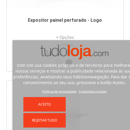
Expositor painel perfurado - Logo
+ Opções
Preço
A partir de
84,73 €
/sem IVA
Branco RAL9010
Preto RAL9005
Este site usa cookies próprios e de terceiros para melhora
nossos serviços e mostrar a publicidade relacionada às su
preferências, analisando seus hábitosnavegação. Para dar 
consentimento ao seu uso, pressione o botão Aceito.
Política de privacidade
Customize cookies
ACEITO
REJEITAR TUDO