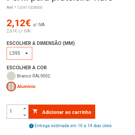
Ref.ª
120411028000
2,12€
s/ IVA
2,61€ c/ IVA
ESCOLHER A DIMENSÃO (MM)
ESCOLHER A COR
Branco RAL9002
Alumínio

Adicionar ao carrinho
error
Entrega estimada em 10 a 14 dias úteis