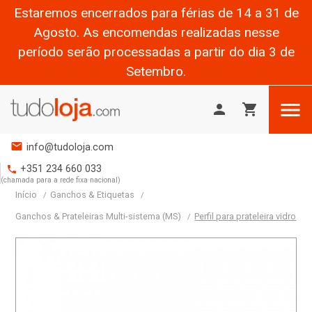
Estaremos encerrados para férias de 14 a 31 de
Agosto. As encomendas realizadas nesse
período serão processadas a partir do dia 3 de
Setembro.

person
shopping_cart
mail
info@tudoloja.com
+351 234 660 033
phone
(chamada para a rede fixa nacional)
Início
Ganchos & Etiquetas
Ganchos & Prateleiras Multi-sistema (MS)
Perfil para prateleira vidro