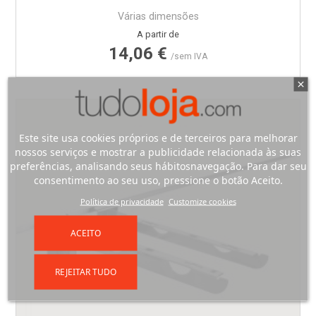
Várias dimensões
Preço
A partir de
14,06 €
/sem IVA
Este site usa cookies próprios e de terceiros para melhorar
nossos serviços e mostrar a publicidade relacionada às suas
preferências, analisando seus hábitosnavegação. Para dar seu
consentimento ao seu uso, pressione o botão Aceito.
Política de privacidade
Customize cookies
ACEITO
REJEITAR TUDO