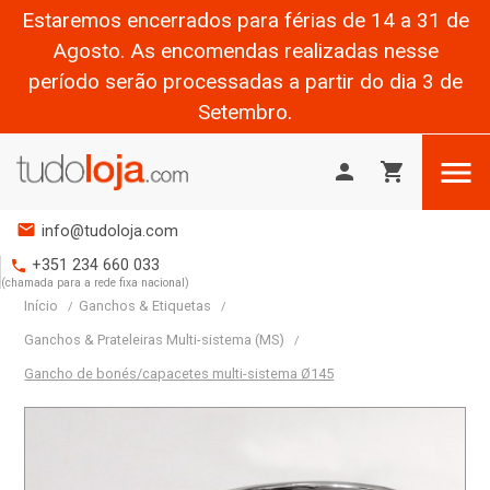
Estaremos encerrados para férias de 14 a 31 de
Agosto. As encomendas realizadas nesse
período serão processadas a partir do dia 3 de
Setembro.

person
shopping_cart
mail
info@tudoloja.com
+351 234 660 033
phone
(chamada para a rede fixa nacional)
Início
Ganchos & Etiquetas
Ganchos & Prateleiras Multi-sistema (MS)
Gancho de bonés/capacetes multi-sistema Ø145