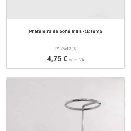
Prateleira de boné multi-sistema
P175xL305
Preço
4,75 €
/sem IVA