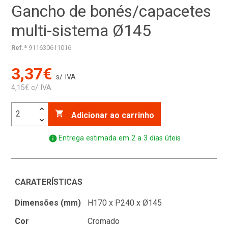
Gancho de bonés/capacetes
multi-sistema Ø145
Ref.ª
911630611016
3,37€
s/ IVA
4,15€ c/ IVA

Adicionar ao carrinho
info
Entrega estimada em 2 a 3 dias úteis
CARATERÍSTICAS
Dimensões (mm)
H170 x P240 x Ø145
Cor
Cromado