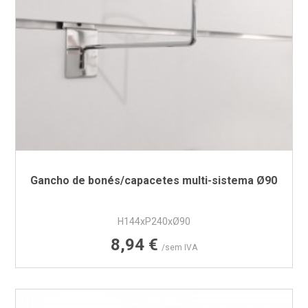
Gancho de bonés/capacetes multi-sistema Ø90
H144xP240xØ90
Preço
8,94 €
/sem IVA