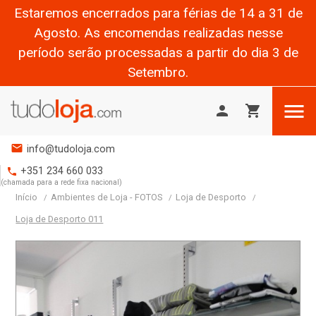
Estaremos encerrados para férias de 14 a 31 de
Agosto. As encomendas realizadas nesse
período serão processadas a partir do dia 3 de
Setembro.

person
shopping_cart
mail
info@tudoloja.com
+351 234 660 033
phone
(chamada para a rede fixa nacional)
Início
Ambientes de Loja - FOTOS
Loja de Desporto
Loja de Desporto 011